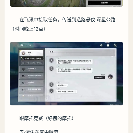
在飞讯中接取任务，传送到造路悬仪·深星公路
（时间晚上12点）
跟摩托竞赛（好捞的摩托）
五·迷失在雾中隧道