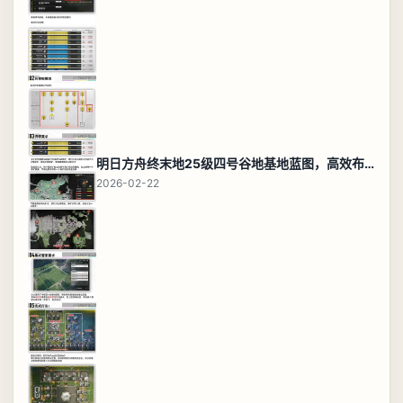
明日方舟终末地25级四号谷地基地蓝图，高效布局规划
2026-02-22