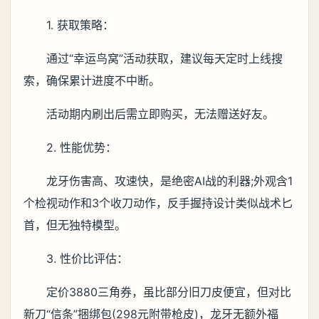
1. 获取策略：
通过“幸运鸟窝”活动获取，建议每天定时上线搜
索，确保累计进度不中断。
活动期内刷出后需立即购买，无法赠送好友。
2. 性能优势：
龙牙伤害高、攻速快，是绝密AI战的利器;外观含1
个检视动作和3个收刀动作，反手握持设计类似战术匕
首，但无独特模型。
3. 性价比评估：
定价3880三角券，虽比部分旧刀皮便宜，但对比
新刀“信条”捆绑包(298元附带枪皮)，龙牙无额外福