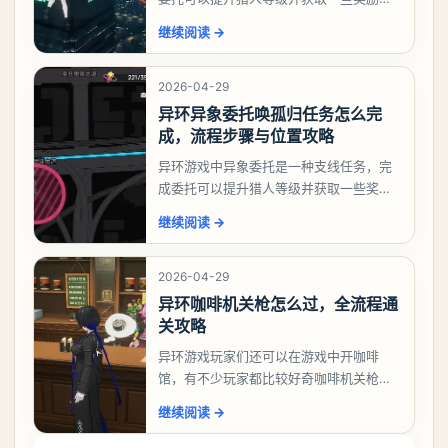
相信有不少玩家十分好奇祸兮洄游任务怎
继续阅读
→
么做，下面就来告诉大家。异环异象委托
祸兮洄游任务攻略
2026-04-29
异环异象委托唤孤归任务怎么完
成，流程步骤与位置攻略
异环游戏中异象委托是一种支线任务，完
成委托可以提升猎人等级并获取一些奖
励，不少玩家都很好奇唤孤归任务应该怎
继续阅读
→
么做，今天游戏熊就来告诉大家。异环异
象委托唤孤归任务攻
2026-04-29
异环咖啡机关枪怎么过，全流程通
关攻略
异环游戏玩家们还可以在游戏中开咖啡
馆，有不少玩家都比较好奇咖啡机关枪应
该怎么过，今天游戏熊就给大家带来咖啡
继续阅读
→
机关枪攻略。异环咖啡机关枪怎么过一、
解锁条件都市大亨等