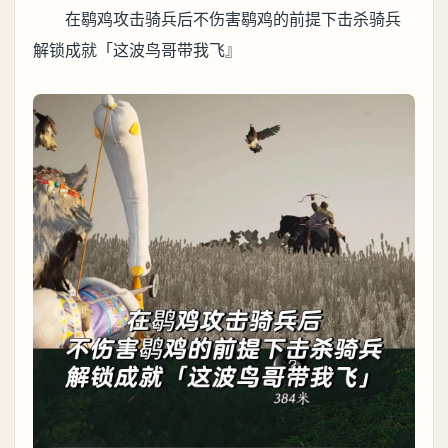
在鹖鸡攻击骑兵后不伤害鹖鸡的前提下击杀骑兵
解锁成就「这波鸟哥带我飞』