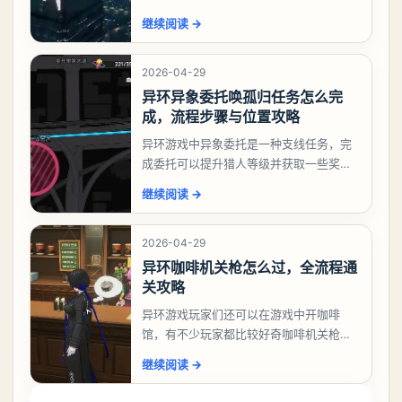
相信有不少玩家十分好奇祸兮洄游任务怎
继续阅读
→
么做，下面就来告诉大家。异环异象委托
祸兮洄游任务攻略
2026-04-29
异环异象委托唤孤归任务怎么完
成，流程步骤与位置攻略
异环游戏中异象委托是一种支线任务，完
成委托可以提升猎人等级并获取一些奖
励，不少玩家都很好奇唤孤归任务应该怎
继续阅读
→
么做，今天游戏熊就来告诉大家。异环异
象委托唤孤归任务攻
2026-04-29
异环咖啡机关枪怎么过，全流程通
关攻略
异环游戏玩家们还可以在游戏中开咖啡
馆，有不少玩家都比较好奇咖啡机关枪应
该怎么过，今天游戏熊就给大家带来咖啡
继续阅读
→
机关枪攻略。异环咖啡机关枪怎么过一、
解锁条件都市大亨等