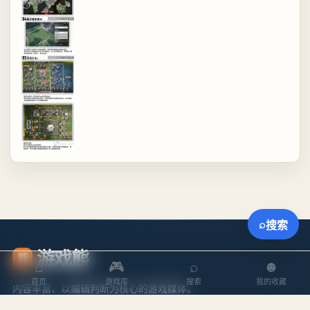
⌕
搜索
游戏熊
熊
⌂
🎮
⌕
☻
首页
游戏库
搜索
我的收藏
内容丰富、以编辑判断为核心的游戏媒体。