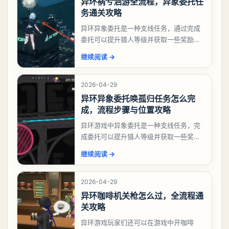
异环祸兮洄游全流程，异象委托任
务通关攻略
异环异象委托是一种支线任务，通过完成
委托可以提升猎人等级并获取一些奖励，
相信有不少玩家十分好奇祸兮洄游任务怎
继续阅读
→
么做，下面就来告诉大家。异环异象委托
祸兮洄游任务攻略
2026-04-29
异环异象委托唤孤归任务怎么完
成，流程步骤与位置攻略
异环游戏中异象委托是一种支线任务，完
成委托可以提升猎人等级并获取一些奖
励，不少玩家都很好奇唤孤归任务应该怎
继续阅读
→
么做，今天游戏熊就来告诉大家。异环异
象委托唤孤归任务攻
2026-04-29
异环咖啡机关枪怎么过，全流程通
关攻略
异环游戏玩家们还可以在游戏中开咖啡