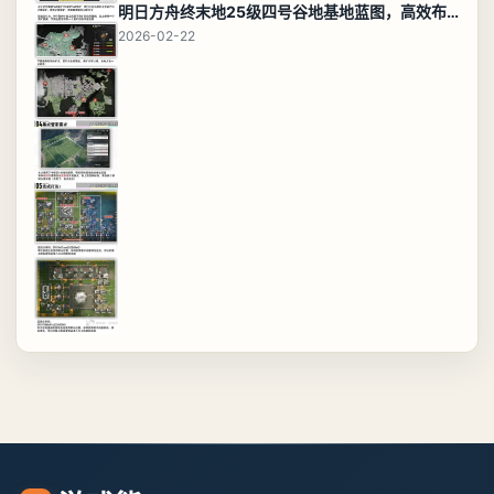
明日方舟终末地25级四号谷地基地蓝图，高效布局规划
2026-02-22