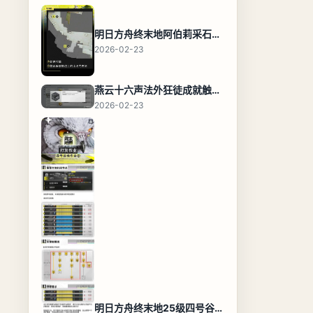
明日方舟终末地阿伯莉采石场宝箱全收集攻略，全点位分布图与路线
2026-02-23
燕云十六声法外狂徒成就触发条件与通关攻略
2026-02-23
明日方舟终末地25级四号谷地基地蓝图，高效布局规划