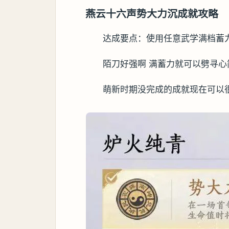
燕云十六声势大力沉成就攻略
达成要点：使用任意武学满档蓄
陌刀好强啊 满蓄力就可以劈寻心
萌新时期没完成的成就现在可以