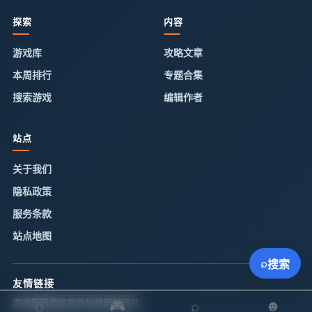
探索
内容
游戏库
攻略文章
本周排行
专题合集
搜索游戏
编辑作者
站点
关于我们
隐私政策
服务条款
站点地图
⌕
搜索
友情链接
⌂
🎮
⌕
☻
游戏葡萄
游民星空
机核网
游研社