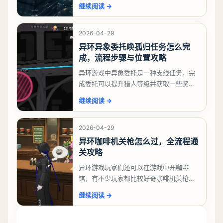
相信有不少玩家十分好奇祸兮洄游任务怎
继续阅读
→
么做，下面就来告诉大家。异环异象委托
祸兮洄游任务攻略
2026-04-29
异环异象委托唤孤归任务怎么完
成，流程步骤与位置攻略
异环游戏中异象委托是一种支线任务，完
成委托可以提升猎人等级并获取一些奖
励，不少玩家都很好奇唤孤归任务应该怎
继续阅读
→
么做，今天游戏熊就来告诉大家。异环异
象委托唤孤归任务攻
2026-04-29
异环咖啡机关枪怎么过，全流程通
关攻略
异环游戏玩家们还可以在游戏中开咖啡
馆，有不少玩家都比较好奇咖啡机关枪应
该怎么过，今天游戏熊就给大家带来咖啡
继续阅读
→
机关枪攻略。异环咖啡机关枪怎么过一、
解锁条件都市大亨等