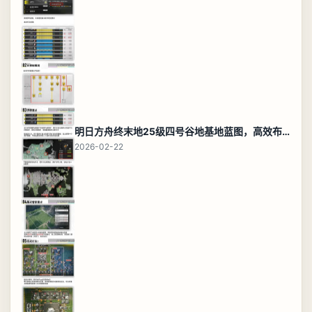
明日方舟终末地25级四号谷地基地蓝图，高效布局规划
2026-02-22