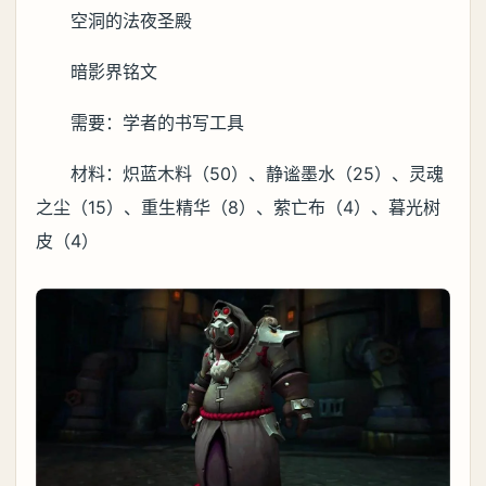
空洞的法夜圣殿
暗影界铭文
需要：学者的书写工具
材料：炽蓝木料（50）、静谧墨水（25）、灵魂
之尘（15）、重生精华（8）、萦亡布（4）、暮光树
皮（4）