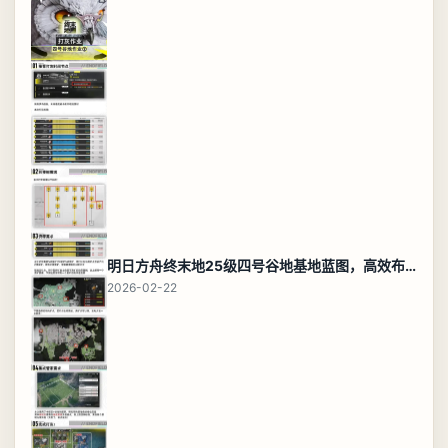
明日方舟终末地25级四号谷地基地蓝图，高效布局规划
2026-02-22