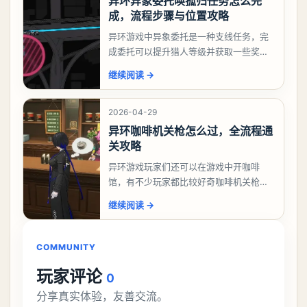
异环异象委托唤孤归任务怎么完
成，流程步骤与位置攻略
异环游戏中异象委托是一种支线任务，完
成委托可以提升猎人等级并获取一些奖
励，不少玩家都很好奇唤孤归任务应该怎
继续阅读
→
么做，今天游戏熊就来告诉大家。异环异
象委托唤孤归任务攻
2026-04-29
异环咖啡机关枪怎么过，全流程通
关攻略
异环游戏玩家们还可以在游戏中开咖啡
馆，有不少玩家都比较好奇咖啡机关枪应
该怎么过，今天游戏熊就给大家带来咖啡
继续阅读
→
机关枪攻略。异环咖啡机关枪怎么过一、
解锁条件都市大亨等
COMMUNITY
玩家评论
0
分享真实体验，友善交流。