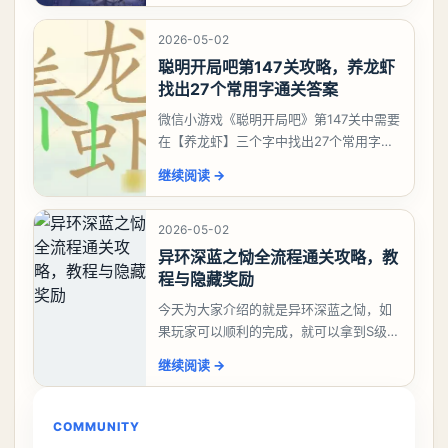
考虑养个白藏
2026-05-02
聪明开局吧第147关攻略，养龙虾
找出27个常用字通关答案
微信小游戏《聪明开局吧》第147关中需要
在【养龙虾】三个字中找出27个常用字，
答案是一、二、三、介、尢、龙、兰、
继续阅读
→
大、夫、夰、巾、中、虫、下、虾、卜、
囗、吓、卟、
2026-05-02
异环深蓝之恸全流程通关攻略，教
程与隐藏奖励
今天为大家介绍的就是异环深蓝之恸，如
果玩家可以顺利的完成，就可以拿到S级弧
盘，性价比非常高。不过在初期难度还是
继续阅读
→
比较高的，对于那些新手玩家并不建议直
接去挑战。今天
COMMUNITY