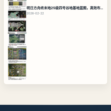
明日方舟终末地25级四号谷地基地蓝图，高效布局规划
2026-02-22