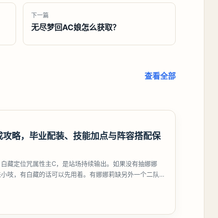
下一篇
无尽梦回AC娘怎么获取？
查看全部
成攻略，毕业配装、技能加点与阵容搭配保
，白藏定位咒属性主C，是站场持续输出。如果没有抽娜娜
来小吱，有白藏的话可以先用着。有娜娜莉缺另外一个二队C
考虑养个白藏