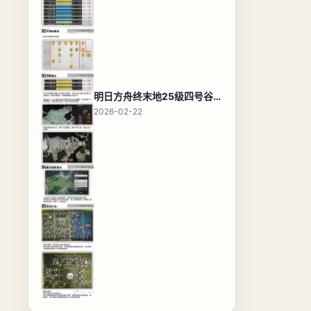
明日方舟终末地25级四号谷地基地蓝图，高效布局规划
2026-02-22