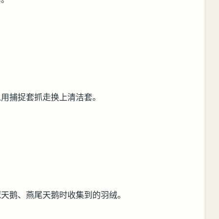
以用捕捉套抓走换上清洁套。
冠天鹅、燕尾天鹅时收集到的羽绒。