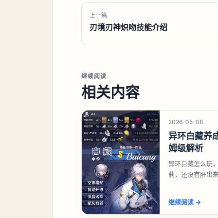
上一篇
刃境刃神炽吻技能介绍
继续阅读
相关内容
2026-05-08
异环白藏养
姆级解析
异环白藏怎么玩
莉，还没有肝出
想打深渊也可以
继续阅读
→