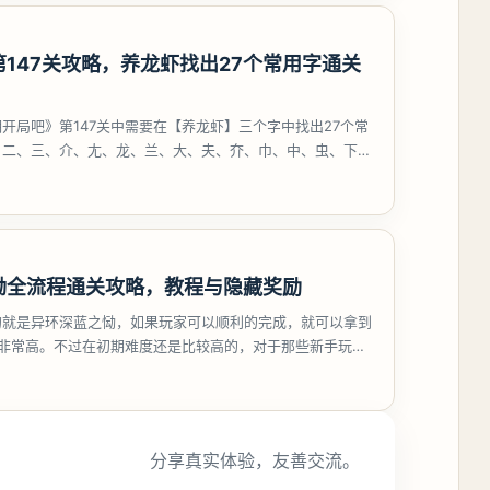
147关攻略，养龙虾找出27个常用字通关
开局吧》第147关中需要在【养龙虾】三个字中找出27个常
、二、三、介、尢、龙、兰、大、夫、夰、巾、中、虫、下、
、卟、
恸全流程通关攻略，教程与隐藏奖励
的就是异环深蓝之恸，如果玩家可以顺利的完成，就可以拿到
比非常高。不过在初期难度还是比较高的，对于那些新手玩家
挑战。今天
分享真实体验，友善交流。