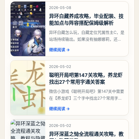
2026-05-08
异环白藏养成攻略，毕业配装、技
能加点与阵容搭配保姆级解析
异环白藏怎么玩，白藏定位咒属性主C，是
站场持续输出。如果没有抽娜娜莉，还没
有肝出来小吱，有白藏的话可以先用着。
继续阅读
→
有娜娜莉缺另外一个二队C想打深渊也可以
考虑养个白藏
2026-05-02
聪明开局吧第147关攻略，养龙虾
找出27个常用字通关答案
微信小游戏《聪明开局吧》第147关中需要
在【养龙虾】三个字中找出27个常用字，
答案是一、二、三、介、尢、龙、兰、
继续阅读
→
大、夫、夰、巾、中、虫、下、虾、卜、
囗、吓、卟、
2026-05-02
异环深蓝之恸全流程通关攻略，教