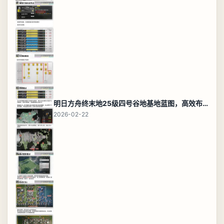
明日方舟终末地25级四号谷地基地蓝图，高效布局规划
2026-02-22