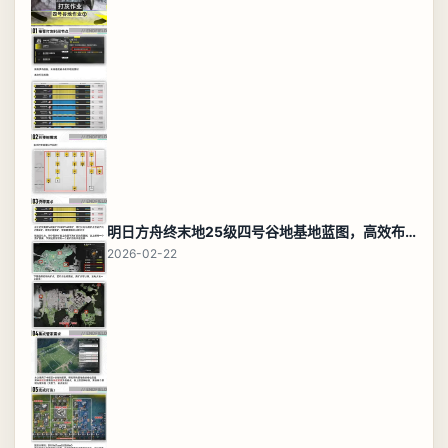
明日方舟终末地25级四号谷地基地蓝图，高效布局规划
2026-02-22