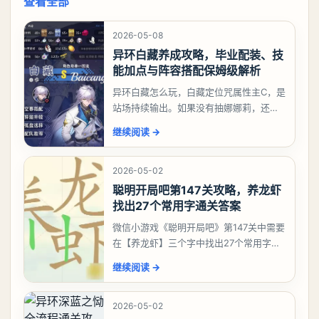
查看全部
2026-05-08
异环白藏养成攻略，毕业配装、技
能加点与阵容搭配保姆级解析
异环白藏怎么玩，白藏定位咒属性主C，是
站场持续输出。如果没有抽娜娜莉，还没
有肝出来小吱，有白藏的话可以先用着。
继续阅读
→
有娜娜莉缺另外一个二队C想打深渊也可以
考虑养个白藏
2026-05-02
聪明开局吧第147关攻略，养龙虾
找出27个常用字通关答案
微信小游戏《聪明开局吧》第147关中需要
在【养龙虾】三个字中找出27个常用字，
答案是一、二、三、介、尢、龙、兰、
继续阅读
→
大、夫、夰、巾、中、虫、下、虾、卜、
囗、吓、卟、
2026-05-02