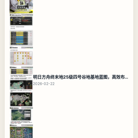
明日方舟终末地25级四号谷地基地蓝图，高效布局规划
2026-02-22