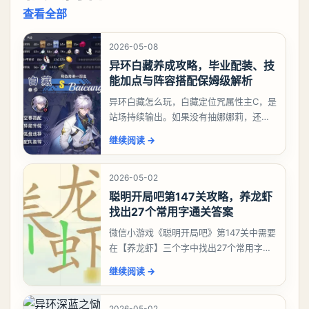
查看全部
2026-05-08
异环白藏养成攻略，毕业配装、技
能加点与阵容搭配保姆级解析
异环白藏怎么玩，白藏定位咒属性主C，是
站场持续输出。如果没有抽娜娜莉，还没
有肝出来小吱，有白藏的话可以先用着。
继续阅读
→
有娜娜莉缺另外一个二队C想打深渊也可以
考虑养个白藏
2026-05-02
聪明开局吧第147关攻略，养龙虾
找出27个常用字通关答案
微信小游戏《聪明开局吧》第147关中需要
在【养龙虾】三个字中找出27个常用字，
答案是一、二、三、介、尢、龙、兰、
继续阅读
→
大、夫、夰、巾、中、虫、下、虾、卜、
囗、吓、卟、
2026-05-02