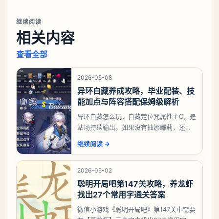
继续阅读
相关内容
查看全部
2026-05-08
异环白藏养成攻略，毕业配装、技
能加点与阵容搭配保姆级解析
异环白藏怎么玩，白藏定位咒属性主C，是
站场持续输出。如果没有抽娜娜莉，还没
有肝出来小吱，有白藏的话可以先用着。
继续阅读
→
有娜娜莉缺另外一个二队C想打深渊也可以
考虑养个白藏
2026-05-02
聪明开局吧第147关攻略，养龙虾
找出27个常用字通关答案
微信小游戏《聪明开局吧》第147关中需要