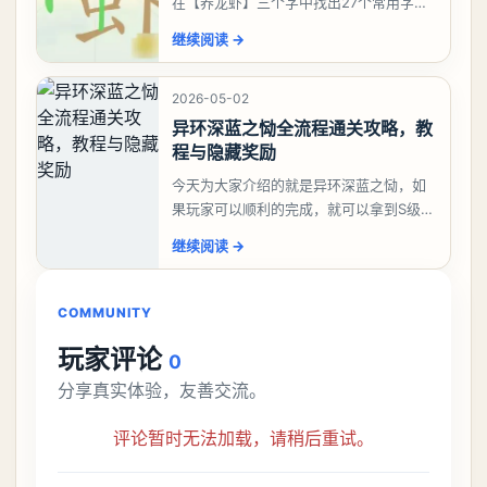
在【养龙虾】三个字中找出27个常用字，
答案是一、二、三、介、尢、龙、兰、
继续阅读
→
大、夫、夰、巾、中、虫、下、虾、卜、
囗、吓、卟、
2026-05-02
异环深蓝之恸全流程通关攻略，教
程与隐藏奖励
今天为大家介绍的就是异环深蓝之恸，如
果玩家可以顺利的完成，就可以拿到S级弧
盘，性价比非常高。不过在初期难度还是
继续阅读
→
比较高的，对于那些新手玩家并不建议直
接去挑战。今天
COMMUNITY
玩家评论
0
分享真实体验，友善交流。
评论暂时无法加载，请稍后重试。