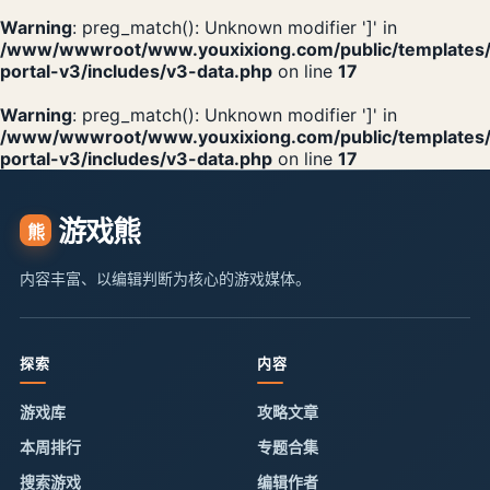
Warning
: preg_match(): Unknown modifier ']' in
/www/wwwroot/www.youxixiong.com/public/templates
portal-v3/includes/v3-data.php
on line
17
Warning
: preg_match(): Unknown modifier ']' in
/www/wwwroot/www.youxixiong.com/public/templates
portal-v3/includes/v3-data.php
on line
17
游戏熊
熊
内容丰富、以编辑判断为核心的游戏媒体。
探索
内容
游戏库
攻略文章
本周排行
专题合集
搜索游戏
编辑作者