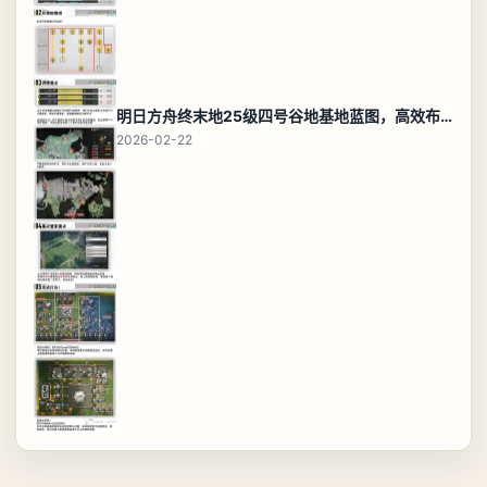
明日方舟终末地25级四号谷地基地蓝图，高效布局规划
2026-02-22