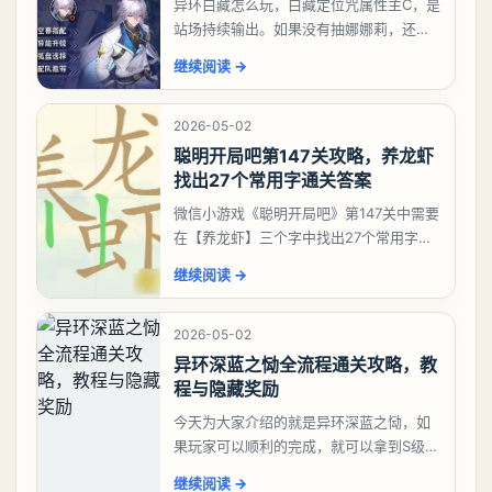
异环白藏怎么玩，白藏定位咒属性主C，是
站场持续输出。如果没有抽娜娜莉，还没
有肝出来小吱，有白藏的话可以先用着。
继续阅读
→
有娜娜莉缺另外一个二队C想打深渊也可以
考虑养个白藏
2026-05-02
聪明开局吧第147关攻略，养龙虾
找出27个常用字通关答案
微信小游戏《聪明开局吧》第147关中需要
在【养龙虾】三个字中找出27个常用字，
答案是一、二、三、介、尢、龙、兰、
继续阅读
→
大、夫、夰、巾、中、虫、下、虾、卜、
囗、吓、卟、
2026-05-02
异环深蓝之恸全流程通关攻略，教
程与隐藏奖励
今天为大家介绍的就是异环深蓝之恸，如
果玩家可以顺利的完成，就可以拿到S级弧
盘，性价比非常高。不过在初期难度还是
继续阅读
→