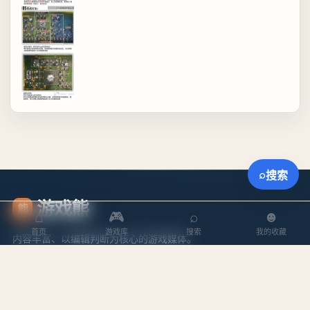
⌕
搜索
游戏熊
熊
⌂
🎮
⌕
☻
首页
游戏库
搜索
我的收藏
内容丰富、以编辑判断为核心的游戏媒体。
探索
内容