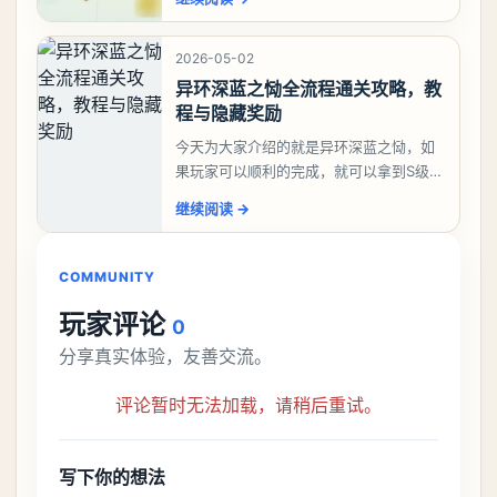
大、夫、夰、巾、中、虫、下、虾、卜、
囗、吓、卟、
2026-05-02
异环深蓝之恸全流程通关攻略，教
程与隐藏奖励
今天为大家介绍的就是异环深蓝之恸，如
果玩家可以顺利的完成，就可以拿到S级弧
盘，性价比非常高。不过在初期难度还是
继续阅读
→
比较高的，对于那些新手玩家并不建议直
接去挑战。今天
COMMUNITY
玩家评论
0
分享真实体验，友善交流。
评论暂时无法加载，请稍后重试。
写下你的想法