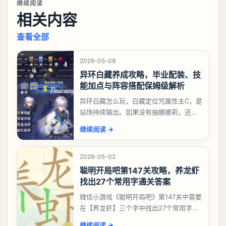
继续阅读
相关内容
查看全部
2026-05-08
异环白藏养成攻略，毕业配装、技
能加点与阵容搭配保姆级解析
异环白藏怎么玩，白藏定位咒属性主C，是
站场持续输出。如果没有抽娜娜莉，还没
有肝出来小吱，有白藏的话可以先用着。
继续阅读
→
有娜娜莉缺另外一个二队C想打深渊也可以
考虑养个白藏
2026-05-02
聪明开局吧第147关攻略，养龙虾
找出27个常用字通关答案
微信小游戏《聪明开局吧》第147关中需要
在【养龙虾】三个字中找出27个常用字，
答案是一、二、三、介、尢、龙、兰、
继续阅读
→