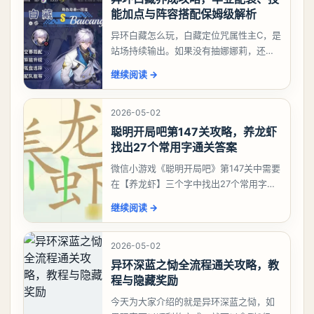
能加点与阵容搭配保姆级解析
异环白藏怎么玩，白藏定位咒属性主C，是
站场持续输出。如果没有抽娜娜莉，还没
有肝出来小吱，有白藏的话可以先用着。
继续阅读
→
有娜娜莉缺另外一个二队C想打深渊也可以
考虑养个白藏
2026-05-02
聪明开局吧第147关攻略，养龙虾
找出27个常用字通关答案
微信小游戏《聪明开局吧》第147关中需要
在【养龙虾】三个字中找出27个常用字，
答案是一、二、三、介、尢、龙、兰、
继续阅读
→
大、夫、夰、巾、中、虫、下、虾、卜、
囗、吓、卟、
2026-05-02
异环深蓝之恸全流程通关攻略，教
程与隐藏奖励
今天为大家介绍的就是异环深蓝之恸，如