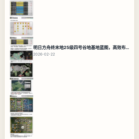
明日方舟终末地25级四号谷地基地蓝图，高效布局规划
2026-02-22