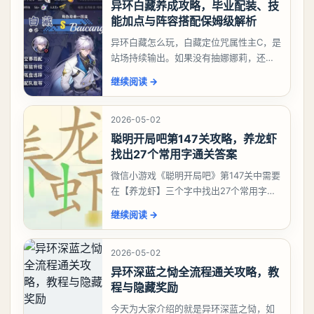
异环白藏养成攻略，毕业配装、技
能加点与阵容搭配保姆级解析
异环白藏怎么玩，白藏定位咒属性主C，是
站场持续输出。如果没有抽娜娜莉，还没
有肝出来小吱，有白藏的话可以先用着。
继续阅读
→
有娜娜莉缺另外一个二队C想打深渊也可以
考虑养个白藏
2026-05-02
聪明开局吧第147关攻略，养龙虾
找出27个常用字通关答案
微信小游戏《聪明开局吧》第147关中需要
在【养龙虾】三个字中找出27个常用字，
答案是一、二、三、介、尢、龙、兰、
继续阅读
→
大、夫、夰、巾、中、虫、下、虾、卜、
囗、吓、卟、
2026-05-02
异环深蓝之恸全流程通关攻略，教
程与隐藏奖励
今天为大家介绍的就是异环深蓝之恸，如