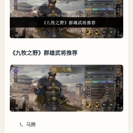
《九牧之野》群雄武将推荐
1、马腾