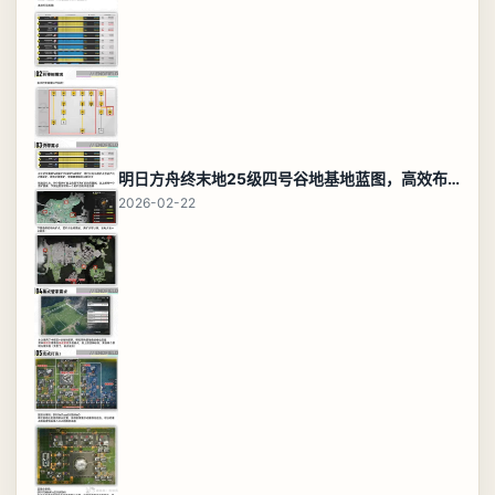
明日方舟终末地25级四号谷地基地蓝图，高效布局规划
2026-02-22