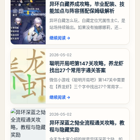
异环白藏养成攻略，毕业配装、技
能加点与阵容搭配保姆级解析
异环白藏怎么玩，白藏定位咒属性主C，是
站场持续输出。如果没有抽娜娜莉，还没
有肝出来小吱，有白藏的话可以先用着。
继续阅读
→
有娜娜莉缺另外一个二队C想打深渊也可以
考虑养个白藏
2026-05-02
聪明开局吧第147关攻略，养龙虾
找出27个常用字通关答案
微信小游戏《聪明开局吧》第147关中需要
在【养龙虾】三个字中找出27个常用字，
答案是一、二、三、介、尢、龙、兰、
继续阅读
→
大、夫、夰、巾、中、虫、下、虾、卜、
囗、吓、卟、
2026-05-02
异环深蓝之恸全流程通关攻略，教
程与隐藏奖励
今天为大家介绍的就是异环深蓝之恸，如