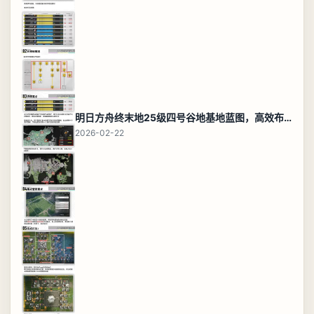
明日方舟终末地25级四号谷地基地蓝图，高效布局规划
2026-02-22