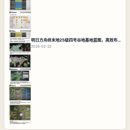
明日方舟终末地25级四号谷地基地蓝图，高效布局规划
2026-02-22