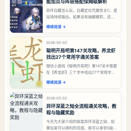
能加点与阵容搭配保姆级解析
异环白藏怎么玩，白藏定位咒属性主C，是
站场持续输出。如果没有抽娜娜莉，还没
有肝出来小吱，有白藏的话可以先用着。
继续阅读
→
有娜娜莉缺另外一个二队C想打深渊也可以
考虑养个白藏
2026-05-02
聪明开局吧第147关攻略，养龙虾
找出27个常用字通关答案
微信小游戏《聪明开局吧》第147关中需要
在【养龙虾】三个字中找出27个常用字，
答案是一、二、三、介、尢、龙、兰、
继续阅读
→
大、夫、夰、巾、中、虫、下、虾、卜、
囗、吓、卟、
2026-05-02
异环深蓝之恸全流程通关攻略，教
程与隐藏奖励
今天为大家介绍的就是异环深蓝之恸，如
果玩家可以顺利的完成，就可以拿到S级弧