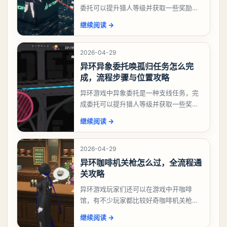
委托可以提升猎人等级并获取一些奖励，
相信有不少玩家十分好奇祸兮洄游任务怎
继续阅读
→
么做，下面就来告诉大家。异环异象委托
祸兮洄游任务攻略
2026-04-29
异环异象委托唤孤归任务怎么完
成，流程步骤与位置攻略
异环游戏中异象委托是一种支线任务，完
成委托可以提升猎人等级并获取一些奖
励，不少玩家都很好奇唤孤归任务应该怎
继续阅读
→
么做，今天游戏熊就来告诉大家。异环异
象委托唤孤归任务攻
2026-04-29
异环咖啡机关枪怎么过，全流程通
关攻略
异环游戏玩家们还可以在游戏中开咖啡
馆，有不少玩家都比较好奇咖啡机关枪应
该怎么过，今天游戏熊就给大家带来咖啡
继续阅读
→
机关枪攻略。异环咖啡机关枪怎么过一、