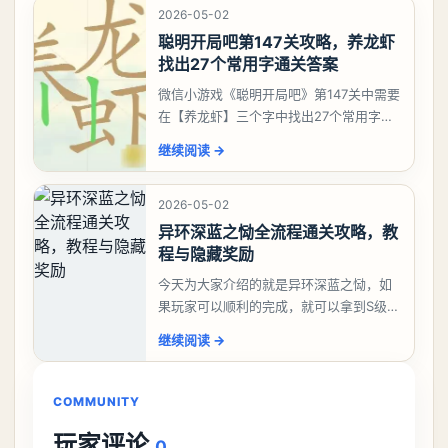
2026-05-02
聪明开局吧第147关攻略，养龙虾
找出27个常用字通关答案
微信小游戏《聪明开局吧》第147关中需要
在【养龙虾】三个字中找出27个常用字，
答案是一、二、三、介、尢、龙、兰、
继续阅读
→
大、夫、夰、巾、中、虫、下、虾、卜、
囗、吓、卟、
2026-05-02
异环深蓝之恸全流程通关攻略，教
程与隐藏奖励
今天为大家介绍的就是异环深蓝之恸，如
果玩家可以顺利的完成，就可以拿到S级弧
盘，性价比非常高。不过在初期难度还是
继续阅读
→
比较高的，对于那些新手玩家并不建议直
接去挑战。今天
COMMUNITY
玩家评论
0