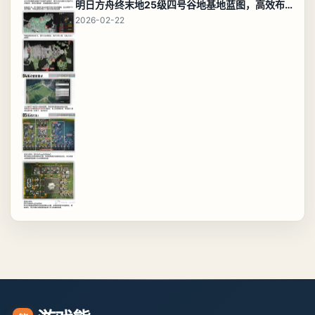
明日方舟终末地25级四号谷地基地蓝图，高效布局规划
2026-02-22