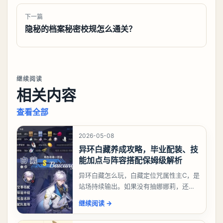
下一篇
隐秘的档案秘密校规怎么通关？
继续阅读
相关内容
查看全部
2026-05-08
异环白藏养成攻略，毕业配装、技
能加点与阵容搭配保姆级解析
异环白藏怎么玩，白藏定位咒属性主C，是
站场持续输出。如果没有抽娜娜莉，还没
有肝出来小吱，有白藏的话可以先用着。
继续阅读
→
有娜娜莉缺另外一个二队C想打深渊也可以
考虑养个白藏