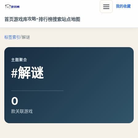
我的收藏
攻略
首页
游戏库
排行榜
搜索
站点地图
/
标签索引
解谜
主题聚合
#解谜
0
款关联游戏