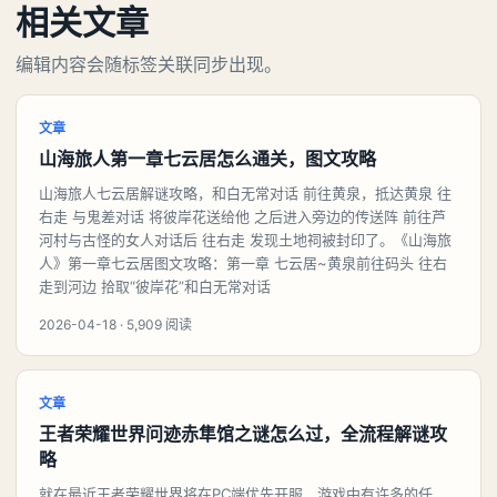
相关文章
编辑内容会随标签关联同步出现。
文章
山海旅人第一章七云居怎么通关，图文攻略
山海旅人七云居解谜攻略，和白无常对话 前往黄泉，抵达黄泉 往
右走 与鬼差对话 将彼岸花送给他 之后进入旁边的传送阵 前往芦
河村与古怪的女人对话后 往右走 发现土地祠被封印了。《山海旅
人》第一章七云居图文攻略：第一章 七云居~黄泉前往码头 往右
走到河边 拾取“彼岸花”和白无常对话
2026-04-18 · 5,909 阅读
文章
王者荣耀世界问迹赤隼馆之谜怎么过，全流程解谜攻
略
就在最近王者荣耀世界将在PC端优先开服，游戏中有许多的任