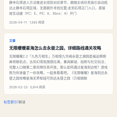
静寺石塔进入方法推进主线到对应章节，跟随主线任务指引自动抵
达止静寺石塔区域，无需额外寻找位置;走到石塔正门入口，直接
按互动键（PC：E、PS：X、Xbox：A）开门
2026-04-11 · 1,593 阅读
文章
无限暖暖星海怎么去永昼之园，详细路线通关攻略
无限暖暖2.2「九色万相生」万相境九华阙永昼之渊园是福运锵锵
麻将联机点，古风幻境氛围感拉满，兼具解谜、拍照与社交玩法，
完整入口随第二章风物任务开放，那么如何通过星海到达呢？游戏
熊为你准备了一份攻略，一起来看看吧。《无限暖暖》星海到达永
昼之园攻略星海无界枢纽可到达永昼之园（万相镜联
2026-02-23 · 5,914 阅读
/
标签索引
解谜