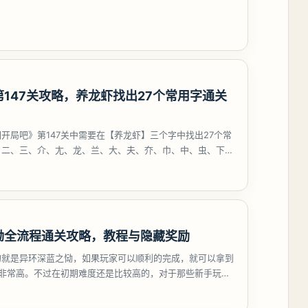
考虑养个白藏
147关攻略，养龙虾找出27个常用字通关
开局吧》第147关中需要在【养龙虾】三个字中找出27个常
、二、三、介、尢、龙、兰、大、夫、夰、巾、中、虫、下、
、卟、
恸全流程通关攻略，教程与隐藏奖励
的就是异环深蓝之恸，如果玩家可以顺利的完成，就可以拿到
比非常高。不过在初期难度还是比较高的，对于那些新手玩家
挑战。今天