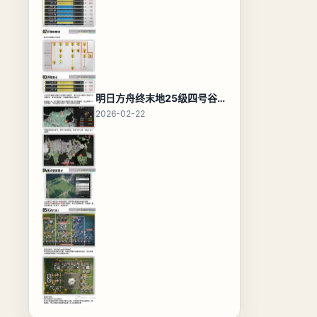
明日方舟终末地25级四号谷地基地蓝图，高效布局规划
2026-02-22