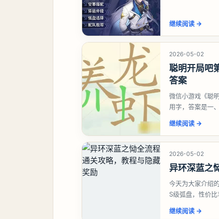
想打深渊也可以
继续阅读
→
2026-05-02
聪明开局吧第
答案
微信小游戏《聪明
用字，答案是一
虾、卜、囗、吓
继续阅读
→
2026-05-02
异环深蓝之
今天为大家介绍
S级弧盘，性价
并不建议直接去
继续阅读
→