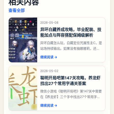
相关内容
查看全部
2026-05-08
异环白藏养成攻略，毕业配装、技
能加点与阵容搭配保姆级解析
异环白藏怎么玩，白藏定位咒属性主C，是
站场持续输出。如果没有抽娜娜莉，还没
有肝出来小吱，有白藏的话可以先用着。
继续阅读
→
有娜娜莉缺另外一个二队C想打深渊也可以
考虑养个白藏
2026-05-02
聪明开局吧第147关攻略，养龙虾
找出27个常用字通关答案
微信小游戏《聪明开局吧》第147关中需要
在【养龙虾】三个字中找出27个常用字，
答案是一、二、三、介、尢、龙、兰、
继续阅读
→
大、夫、夰、巾、中、虫、下、虾、卜、
囗、吓、卟、