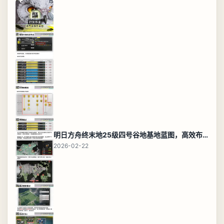
明日方舟终末地25级四号谷地基地蓝图，高效布局规划
2026-02-22