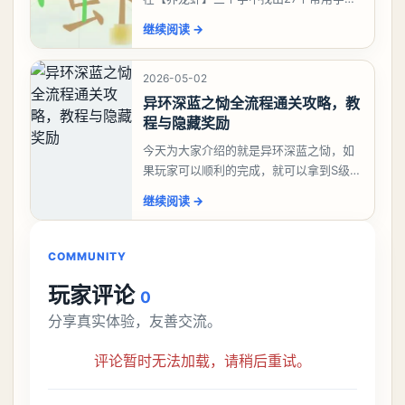
答案是一、二、三、介、尢、龙、兰、
继续阅读
→
大、夫、夰、巾、中、虫、下、虾、卜、
囗、吓、卟、
2026-05-02
异环深蓝之恸全流程通关攻略，教
程与隐藏奖励
今天为大家介绍的就是异环深蓝之恸，如
果玩家可以顺利的完成，就可以拿到S级弧
盘，性价比非常高。不过在初期难度还是
继续阅读
→
比较高的，对于那些新手玩家并不建议直
接去挑战。今天
COMMUNITY
玩家评论
0
分享真实体验，友善交流。
评论暂时无法加载，请稍后重试。