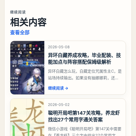
继续阅读
相关内容
查看全部
2026-05-08
异环白藏养成攻略，毕业配装、技
能加点与阵容搭配保姆级解析
异环白藏怎么玩，白藏定位咒属性主C，是
站场持续输出。如果没有抽娜娜莉，还没
有肝出来小吱，有白藏的话可以先用着。
继续阅读
→
有娜娜莉缺另外一个二队C想打深渊也可以
考虑养个白藏
2026-05-02
聪明开局吧第147关攻略，养龙虾
找出27个常用字通关答案
微信小游戏《聪明开局吧》第147关中需要
在【养龙虾】三个字中找出27个常用字，