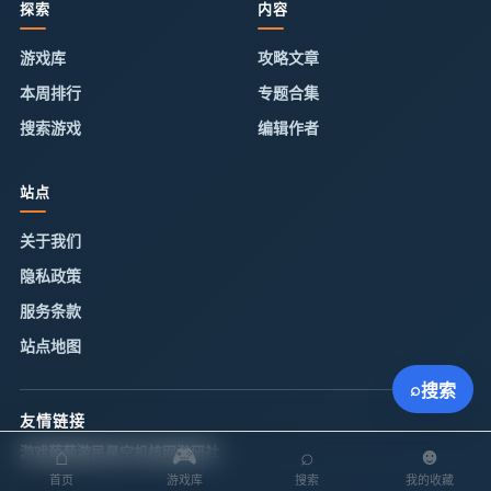
探索
内容
游戏库
攻略文章
本周排行
专题合集
搜索游戏
编辑作者
站点
关于我们
隐私政策
服务条款
站点地图
⌕
搜索
友情链接
游戏葡萄
游民星空
机核网
游研社
⌂
🎮
⌕
☻
首页
游戏库
搜索
我的收藏