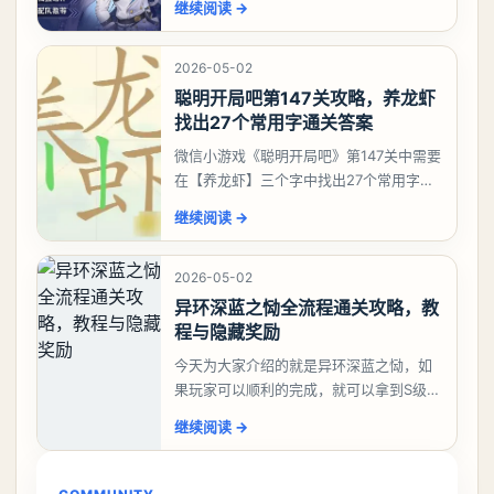
继续阅读
→
有娜娜莉缺另外一个二队C想打深渊也可以
考虑养个白藏
2026-05-02
聪明开局吧第147关攻略，养龙虾
找出27个常用字通关答案
微信小游戏《聪明开局吧》第147关中需要
在【养龙虾】三个字中找出27个常用字，
答案是一、二、三、介、尢、龙、兰、
继续阅读
→
大、夫、夰、巾、中、虫、下、虾、卜、
囗、吓、卟、
2026-05-02
异环深蓝之恸全流程通关攻略，教
程与隐藏奖励
今天为大家介绍的就是异环深蓝之恸，如
果玩家可以顺利的完成，就可以拿到S级弧
盘，性价比非常高。不过在初期难度还是
继续阅读
→
比较高的，对于那些新手玩家并不建议直
接去挑战。今天