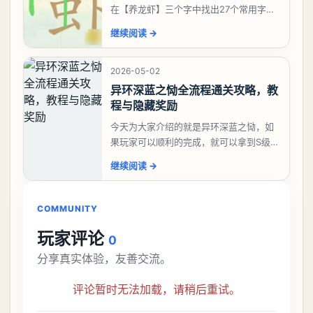
在【养龙虾】三个字中找出27个常用字，
答案是一、二、三、介、尢、龙、兰、
继续阅读
→
大、夫、夰、巾、中、虫、下、虾、卜、
囗、吓、卟、
2026-05-02
异环深蓝之恸全流程通关攻略，教
程与隐藏奖励
今天为大家介绍的就是异环深蓝之恸，如
果玩家可以顺利的完成，就可以拿到S级弧
盘，性价比非常高。不过在初期难度还是
继续阅读
→
比较高的，对于那些新手玩家并不建议直
接去挑战。今天
COMMUNITY
玩家评论
0
分享真实体验，友善交流。
评论暂时无法加载，请稍后重试。