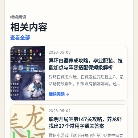
继续阅读
相关内容
查看全部
2026-05-08
异环白藏养成攻略，毕业配装、技
能加点与阵容搭配保姆级解析
异环白藏怎么玩，白藏定位咒属性主C，是
站场持续输出。如果没有抽娜娜莉，还没
有肝出来小吱，有白藏的话可以先用着。
继续阅读
→
有娜娜莉缺另外一个二队C想打深渊也可以
考虑养个白藏
2026-05-02
聪明开局吧第147关攻略，养龙虾
找出27个常用字通关答案
微信小游戏《聪明开局吧》第147关中需要