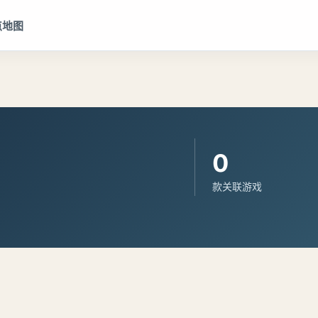
点地图
0
款关联游戏