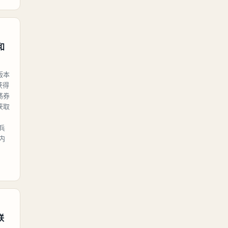
和
版本
获得
荡券
获取
，
兵
内
联