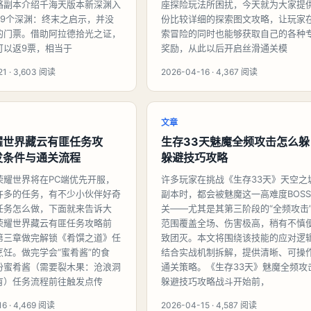
略副本介绍千海天版本新深渊入
座探险玩法所困扰，今天就为大家提
49个深渊：终末之启示，并没
份比较详细的探索图文攻略，让玩家
的门票。借助阿拉德拾光之证，
索冒险的同时也能够获取自己的各种
可以返9票，相当于
奖励，从此以后开启丝滑通关模
21 · 3,603 阅读
2026-04-16 · 4,367 阅读
文章
耀世界藏云有匪任务攻
生存33天魅魔全频攻击怎么躲
发条件与通关流程
躲避技巧攻略
荣耀世界将在PC端优先开服，
许多玩家在挑战《生存33天》天空之
许多的任务，有不少小伙伴好奇
副本时，都会被魅魔这一高难度BOS
任务怎么做，下面就来告诉大
关——尤其是其第三阶段的“全频攻击
荣耀世界藏云有匪任务攻略前
范围覆盖全场、伤害极高，稍有不慎
第三章做完解锁《肴馔之道》任
致团灭。本文将围绕该技能的应对逻
烹饪。做完学会“蜜肴酱”的食
结合实战机制拆解，提供清晰、可操
份蜜肴酱（需要裂木果：沧浪洞
通关策略。《生存33天》魅魔全频攻
有）任务流程前往触发点传
躲避技巧攻略战斗开始前，
6 · 4,469 阅读
2026-04-15 · 4,587 阅读