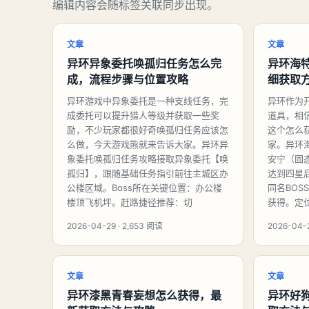
编辑内容会随标签关联同步出现。
文章
文章
异环异象委托唤孤归任务怎么完
异环海
成，流程步骤与位置攻略
细获取
异环游戏中异象委托是一种支线任务，完
异环作为
成委托可以提升猎人等级并获取一些奖
道具，相
励，不少玩家都很好奇唤孤归任务应该怎
这个怎么
么做，今天游戏熊就来告诉大家。异环异
家。异环
象委托唤孤归任务攻略接取异象委托【唤
安宁（固
孤归】，跟随基础任务指引前往主城区办
达到四星
公楼区域。Boss所在关键位置：办公楼
同名BO
楼顶飞机坪。赶路捷径推荐：切
获得。定
2026-04-29 · 2,653 阅读
2026-04-2
文章
文章
异环漆黑青春妄想怎么获得，最
异环好