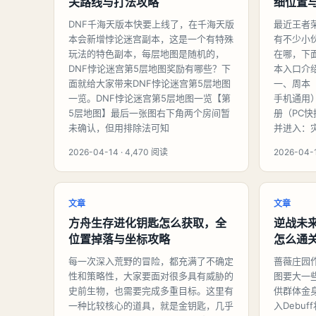
关路线与打法攻略
细位置
DNF千海天版本快要上线了，在千海天版
最近王者
本会新增悖论迷宫副本，这是一个有特殊
有不少小
玩法的特色副本，每层地图是随机的，
在哪，下
DNF悖论迷宫第5层地图奖励有哪些？下
本入口介
面就给大家带来DNF悖论迷宫第5层地图
一、周本（
一览。DNF悖论迷宫第5层地图一览【第
手机通用
5层地图】最后一张图右下角两个房间暂
册（PC
未确认，但用排除法可知
并进入：
2026-04-14 · 4,470 阅读
2026-04-1
文章
文章
方舟生存进化钥匙怎么获取，全
逆战未
位置掉落与坐标攻略
怎么通
每一次深入荒野的冒险，都充满了不确定
蔷薇庄园
性和策略性，大家要面对很多具有威胁的
图要大一
史前生物，也需要完成多重目标。这里有
供群体金
一种比较核心的道具，就是金钥匙，几乎
入Debu