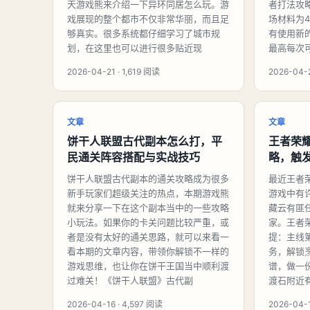
天游戏熊来介绍一下异环同居怎么玩。游
者打法攻
戏展现的整个都市不仅非常华丽，而且足
场材料为
够真实。很多系统都仔细学习了城市规
有使用新
划，在这里也可以进行很多贴近现
最高每次
2026-04-21 · 1,619 阅读
2026-04-
文章
文章
饼干人联盟古代副本怎么打，平
王者荣
民通关阵容搭配与实战技巧
略，触
饼干人联盟古代副本的通关攻略成为很多
最近王者
新手玩家们超级关注的热点，本期游戏熊
游戏中有
就来分享一下在这个副本当中的一些攻略
藏云有匪
小玩法。如果你的卡关问题比较严重，或
家。王者
者是没有太好的通关思路，就可以来看一
提：主线
看本期的文章内容，带领你解锁不一样的
务，解锁
游戏思维，也让你在饼干王国当中顺利渡
谱，做一
过难关！《饼干人联盟》古代副
渡石附近
2026-04-16 · 4,597 阅读
2026-04-1