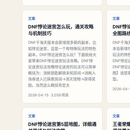
文章
文章
DNF悖论迷宫怎么玩，通关攻略
DNF悖
与机制技巧
全图路
DNF千海天版本会新增很多新的副本，比
DNF千
如悖论迷宫，这是一个有特殊玩法的特色
本会新增
副本，DNF悖论迷宫怎么玩？下面就给大
玩法的特
家带来DNF悖论迷宫玩法攻略。DNF悖
DNF悖
论迷宫玩法攻略悖论迷宫的玩法可以简单
DNF悖论
概括为：消耗钥匙解锁未知房间→消耗入
图】该层
场券进入已探索房间→消灭怪物→获得奖
型。
励。当然这么概括肯定太
2026-04-1
2026-04-15 · 3,059 阅读
文章
文章
DNF悖论迷宫第5层地图，详细通
王者荣