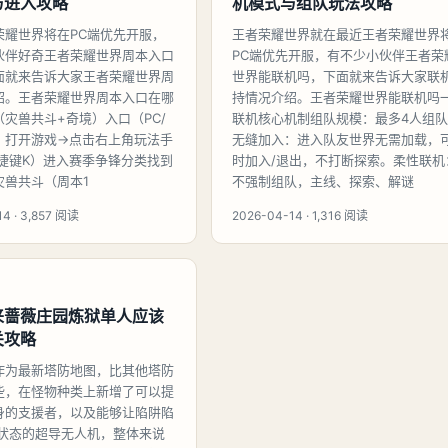
与进入攻略
机模式与组队玩法攻略
荣耀世界将在PC端优先开服，
王者荣耀世界就在最近王者荣耀世界
伙伴好奇王者荣耀世界周本入口
PC端优先开服，有不少小伙伴王者荣
面就来告诉大家王者荣耀世界周
世界能联机吗，下面就来告诉大家联
绍。王者荣耀世界周本入口在哪
持情况介绍。王者荣耀世界能联机吗
灾兽共斗+奇境）入口（PC/
联机核心机制组队规模：最多4人组队
）打开游戏→点击右上角玩法手
无缝加入：进入队友世界无需加载，
快捷键K）进入赛季争锋分类找到
时加入/退出，不打断探索。柔性联机
灾兽共斗（周本1
不强制组队，主线、探索、解谜
4 · 3,857 阅读
2026-04-14 · 1,316 阅读
来蔷薇庄园炼狱单人应该
关攻略
作为最新塔防地图，比其他塔防
些，在怪物种类上新增了可以提
身的支援者，以及能够让陷阱陷
ff状态的超导无人机，整体来说