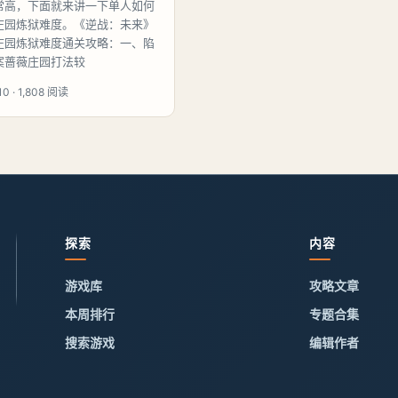
常高，下面就来讲一下单人如何
庄园炼狱难度。《逆战：未来》
庄园炼狱难度通关攻略：一、陷
案蔷薇庄园打法较
0 · 1,808 阅读
探索
内容
游戏库
攻略文章
本周排行
专题合集
搜索游戏
编辑作者