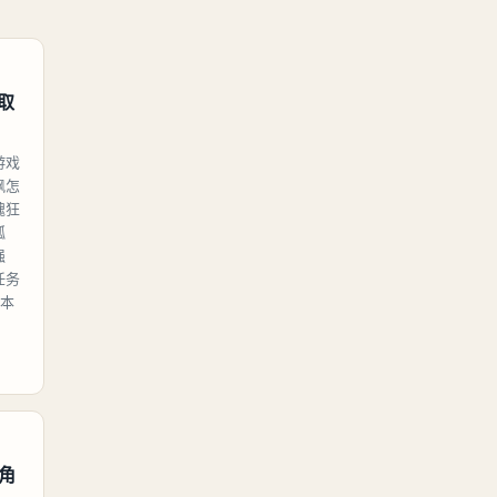
取
游戏
飙怎
魂狂
弧
强
任务
副本
角