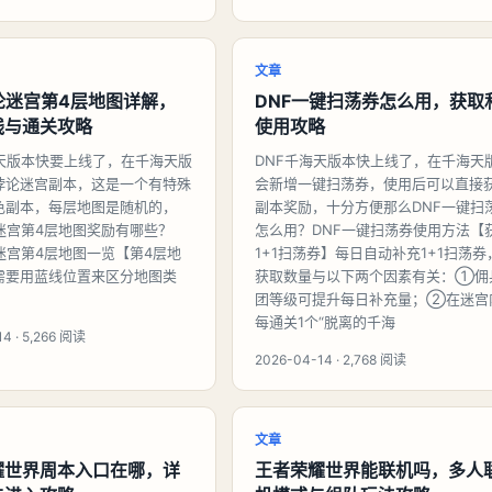
文章
论迷宫第4层地图详解，
DNF一键扫荡券怎么用，获取
线与通关攻略
使用攻略
海天版本快要上线了，在千海天版
DNF千海天版本快上线了，在千海天
悖论迷宫副本，这是一个有特殊
会新增一键扫荡券，使用后可以直接
色副本，每层地图是随机的，
副本奖励，十分方便那么DNF一键扫
论迷宫第4层地图奖励有哪些？
怎么用？DNF一键扫荡券使用方法【
迷宫第4层地图一览【第4层地
1+1扫荡券】每日自动补充1+1扫荡券
需要用蓝线位置来区分地图类
获取数量与以下两个因素有关：①佣
团等级可提升每日补充量；②在迷宫
每通关1个“脱离的千海
4 · 5,266 阅读
2026-04-14 · 2,768 阅读
文章
耀世界周本入口在哪，详
王者荣耀世界能联机吗，多人