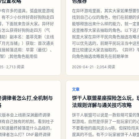
与位置攻略
色推荐
中有许多的道具，弧盘就是游戏
在异环游戏里面，其实大家如果想要
，有不少小伙伴好奇好狗狗走四
找到自己心仪的角色，他们在前期的
得，下面就来告诉大家。异环好
能够释放出来什么样的能力，就一定
方怎么获得好狗狗走四方（气
这里推荐大家去抽取的角色。以下这
辅助）副本名：墨菲克斯（主线
就是大家在异环平民向角色抽选攻略
「月光当铺」）获取：首次通关
可以优先选的，前期平民玩法当中这
直接掉落适用：早雾（最优）、
是比较建议大家去抽取的。《异环》
小智）;其他角色能用但
向角色抽选攻略首先在前期单体
5 · 2,713 阅读
2026-04-21 · 2,054 阅读
文章
终调律者怎么打,全机制与
饼干人联盟星座探险怎么玩，
略
法规则详解与通关技巧攻略
海天版本会上线新深渊最终调律
饼干人联盟可以说是一款软萌可爱的
渊有自己独有的机制，看到柱子
型游戏，自然是俘获了一批玩家们的
以知道最终掉落是什么品级的，
不要看他的画风这么q萌，但探险闯关
调律者怎么打？DNF最终调律
度真的不低。有不少玩家被饼干人联