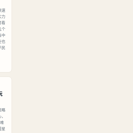
快速
实力
要看
几个
当中
些也
平民
玩
策略
心，
难
盟星