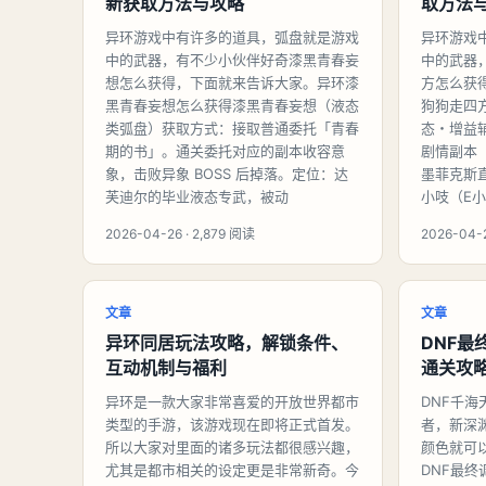
新获取方法与攻略
取方法
异环游戏中有许多的道具，弧盘就是游戏
异环游戏
中的武器，有不少小伙伴好奇漆黑青春妄
中的武器
想怎么获得，下面就来告诉大家。异环漆
方怎么获
黑青春妄想怎么获得漆黑青春妄想（液态
狗狗走四
类弧盘）获取方式：接取普通委托「青春
态・增益
期的书」。通关委托对应的副本收容意
剧情副本
象，击败异象 BOSS 后掉落。定位：达
墨菲克斯
芙迪尔的毕业液态专武，被动
小吱（E
2026-04-26 · 2,879 阅读
2026-04-2
文章
文章
异环同居玩法攻略，解锁条件、
DNF最
互动机制与福利
通关攻
异环是一款大家非常喜爱的开放世界都市
DNF千
类型的手游，该游戏现在即将正式首发。
者，新深
所以大家对里面的诸多玩法都很感兴趣，
颜色就可
尤其是都市相关的设定更是非常新奇。今
DNF最终