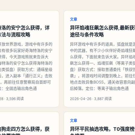
文章
特洛的安宁怎么获得，详
异环焰魂狂飙怎么获得,最新获
方法与流程攻略
途径与条件攻略
开放世界游戏，游戏中有许多的
异环游戏中有许多的道具，弧盘就是
信有很多玩家好奇海特洛的安宁
中的武器，有不少小伙伴好奇焰魂狂
获得，今天游戏熊就来告诉大
么获得，下面就来告诉大家。异环焰
海特洛的安宁怎么获得海特洛的
飙怎么获得一、焰魂狂飙（等离子类
态类弧盘）获取方式：通缉星级
盘）获取方式：接取普通委托「铁驭
后，进入副本「通行正义」击败
袭」，将游戏时间调整到晚上，前往
SS，再前往任意警察局自首即可
地点击败异象BOSS，通关收容意向
位：全固态输出角色通
后掉落。定位：等离子输出角色通
8 · 3,596 阅读
2026-04-26 · 3,887 阅读
文章
狗狗走四方怎么获得，获
异环平民抽选攻略，T0强度榜