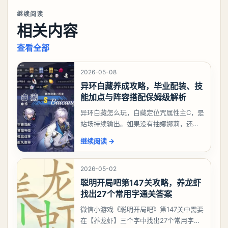
继续阅读
相关内容
查看全部
2026-05-08
异环白藏养成攻略，毕业配装、技
能加点与阵容搭配保姆级解析
异环白藏怎么玩，白藏定位咒属性主C，是
站场持续输出。如果没有抽娜娜莉，还没
有肝出来小吱，有白藏的话可以先用着。
继续阅读
→
有娜娜莉缺另外一个二队C想打深渊也可以
考虑养个白藏
2026-05-02
聪明开局吧第147关攻略，养龙虾
找出27个常用字通关答案
微信小游戏《聪明开局吧》第147关中需要
在【养龙虾】三个字中找出27个常用字，