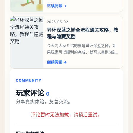
答案是一、二、三、介、尢、龙、兰、
继续阅读
→
大、夫、夰、巾、中、虫、下、虾、卜、
囗、吓、卟、
2026-05-02
异环深蓝之恸全流程通关攻略，教
程与隐藏奖励
今天为大家介绍的就是异环深蓝之恸，如
果玩家可以顺利的完成，就可以拿到S级弧
盘，性价比非常高。不过在初期难度还是
继续阅读
→
比较高的，对于那些新手玩家并不建议直
接去挑战。今天
COMMUNITY
玩家评论
0
分享真实体验，友善交流。
评论暂时无法加载，请稍后重试。