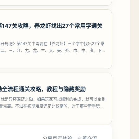
147关攻略，养龙虾找出27个常用字通关
开局吧》第147关中需要在【养龙虾】三个字中找出27个常
、二、三、介、尢、龙、兰、大、夫、夰、巾、中、虫、下、
、卟、
恸全流程通关攻略，教程与隐藏奖励
的就是异环深蓝之恸，如果玩家可以顺利的完成，就可以拿到
比非常高。不过在初期难度还是比较高的，对于那些新手玩家
挑战。今天
分享真实体验，友善交流。