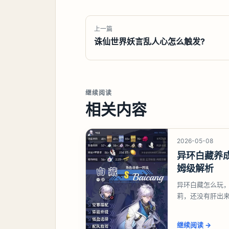
上一篇
诛仙世界妖言乱人心怎么触发?
继续阅读
相关内容
2026-05-08
异环白藏养
姆级解析
异环白藏怎么玩
莉，还没有肝出
想打深渊也可以
继续阅读
→