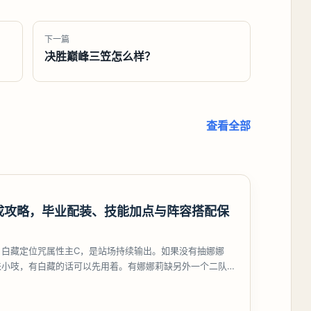
下一篇
决胜巅峰三笠怎么样？
查看全部
成攻略，毕业配装、技能加点与阵容搭配保
，白藏定位咒属性主C，是站场持续输出。如果没有抽娜娜
来小吱，有白藏的话可以先用着。有娜娜莉缺另外一个二队C
考虑养个白藏