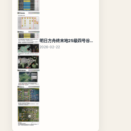
明日方舟终末地25级四号谷地基地蓝图，高效布局规划
2026-02-22