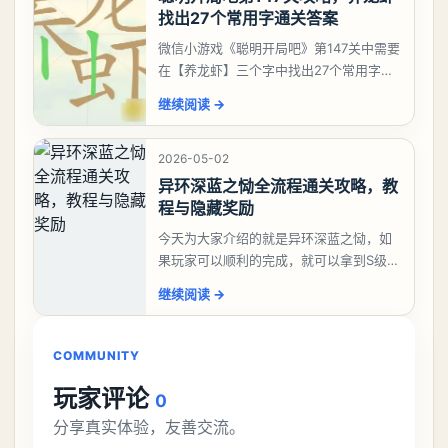
找出27个常用字通关答案
微信小游戏《聪明开局吧》第147关中需要
在【养龙虾】三个字中找出27个常用字，
答案是一、二、三、介、尢、龙、兰、
继续阅读
→
大、夫、夰、巾、中、虫、下、虾、卜、
囗、吓、卟、
2026-05-02
异环深蓝之恸全流程通关攻略，教
程与隐藏奖励
今天为大家介绍的就是异环深蓝之恸，如
果玩家可以顺利的完成，就可以拿到S级弧
盘，性价比非常高。不过在初期难度还是
继续阅读
→
比较高的，对于那些新手玩家并不建议直
接去挑战。今天
COMMUNITY
玩家评论
0
分享真实体验，友善交流。