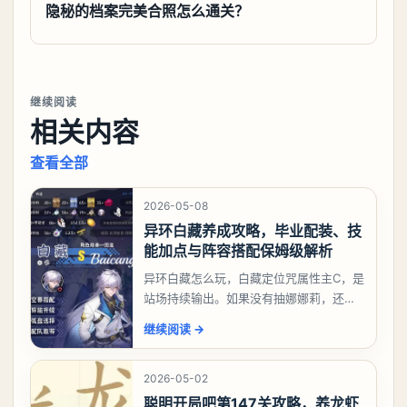
隐秘的档案完美合照怎么通关？
继续阅读
相关内容
查看全部
2026-05-08
异环白藏养成攻略，毕业配装、技
能加点与阵容搭配保姆级解析
异环白藏怎么玩，白藏定位咒属性主C，是
站场持续输出。如果没有抽娜娜莉，还没
有肝出来小吱，有白藏的话可以先用着。
继续阅读
→
有娜娜莉缺另外一个二队C想打深渊也可以
考虑养个白藏
2026-05-02
聪明开局吧第147关攻略，养龙虾