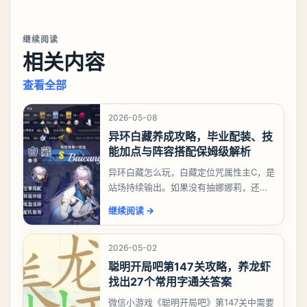
继续阅读
相关内容
查看全部
2026-05-08
异环白藏养成攻略，毕业配装、技
能加点与阵容搭配保姆级解析
异环白藏怎么玩，白藏定位咒属性主C，是
站场持续输出。如果没有抽娜娜莉，还没
有肝出来小吱，有白藏的话可以先用着。
继续阅读
→
有娜娜莉缺另外一个二队C想打深渊也可以
考虑养个白藏
2026-05-02
聪明开局吧第147关攻略，养龙虾
找出27个常用字通关答案
微信小游戏《聪明开局吧》第147关中需要