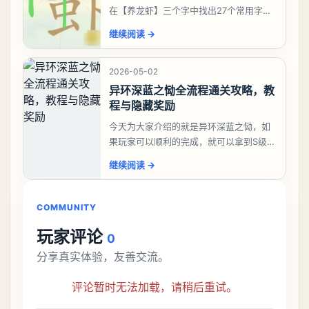
在【养龙虾】三个字中找出27个常用字，
答案是一、二、三、介、尢、龙、兰、
继续阅读
→
大、夫、夰、巾、中、虫、下、虾、卜、
囗、吓、卟、
2026-05-02
异环深蓝之恸全流程通关攻略，教
程与隐藏奖励
今天为大家介绍的就是异环深蓝之恸，如
果玩家可以顺利的完成，就可以拿到S级弧
盘，性价比非常高。不过在初期难度还是
继续阅读
→
比较高的，对于那些新手玩家并不建议直
接去挑战。今天
COMMUNITY
玩家评论
0
分享真实体验，友善交流。
评论暂时无法加载，请稍后重试。