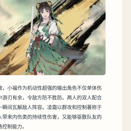
破，小福作为机动性超强的输出角色不仅单体伤
中游刃有余，令敌方防不胜防。两人的双人配合
一瞬间瓦解敌人阵容。凌霜以群攻和控制著称于
人带来内伤类的持续性伤害，又能够驱散队友的
场控制能力。