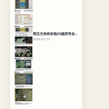
明日方舟终末地25级四号谷地基地蓝图，高效布局规划
2026-02-22