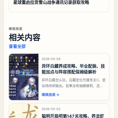
星球重启拉贡雪山战争通讯记录获取攻略
继续阅读
相关内容
查看全部
2026-05-08
异环白藏养成攻略，毕业配装、技
能加点与阵容搭配保姆级解析
异环白藏怎么玩，白藏定位咒属性主C，是
站场持续输出。如果没有抽娜娜莉，还没
有肝出来小吱，有白藏的话可以先用着。
继续阅读
→
有娜娜莉缺另外一个二队C想打深渊也可以
考虑养个白藏
2026-05-02
聪明开局吧第147关攻略，养龙虾