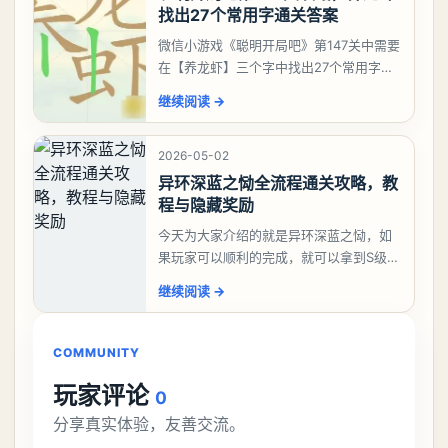
找出27个常用字通关答案
微信小游戏《聪明开局吧》第147关中需要
在【养龙虾】三个字中找出27个常用字，
答案是一、二、三、介、尢、龙、兰、
继续阅读
→
大、夫、夰、巾、中、虫、下、虾、卜、
囗、吓、卟、
2026-05-02
异环深蓝之恸全流程通关攻略，教
程与隐藏奖励
今天为大家介绍的就是异环深蓝之恸，如
果玩家可以顺利的完成，就可以拿到S级弧
盘，性价比非常高。不过在初期难度还是
继续阅读
→
比较高的，对于那些新手玩家并不建议直
接去挑战。今天
COMMUNITY
玩家评论
0
分享真实体验，友善交流。