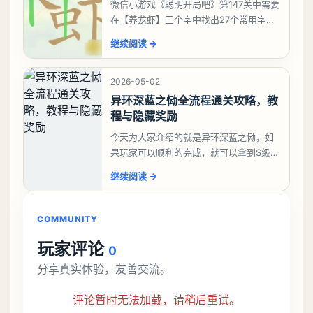
微信小游戏《聪明开局吧》第147关中需要
在【养龙虾】三个字中找出27个常用字，
答案是一、二、三、介、尢、龙、兰、
继续阅读
→
大、夫、夰、巾、中、虫、下、虾、卜、
囗、吓、卟、
2026-05-02
异环深蓝之恸全流程通关攻略，教
程与隐藏奖励
今天为大家介绍的就是异环深蓝之恸，如
果玩家可以顺利的完成，就可以拿到S级弧
盘，性价比非常高。不过在初期难度还是
继续阅读
→
比较高的，对于那些新手玩家并不建议直
接去挑战。今天
COMMUNITY
玩家评论
0
分享真实体验，友善交流。
评论暂时无法加载，请稍后重试。