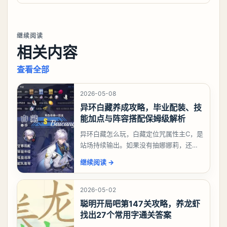
继续阅读
相关内容
查看全部
2026-05-08
异环白藏养成攻略，毕业配装、技
能加点与阵容搭配保姆级解析
异环白藏怎么玩，白藏定位咒属性主C，是
站场持续输出。如果没有抽娜娜莉，还没
有肝出来小吱，有白藏的话可以先用着。
继续阅读
→
有娜娜莉缺另外一个二队C想打深渊也可以
考虑养个白藏
2026-05-02
聪明开局吧第147关攻略，养龙虾
找出27个常用字通关答案