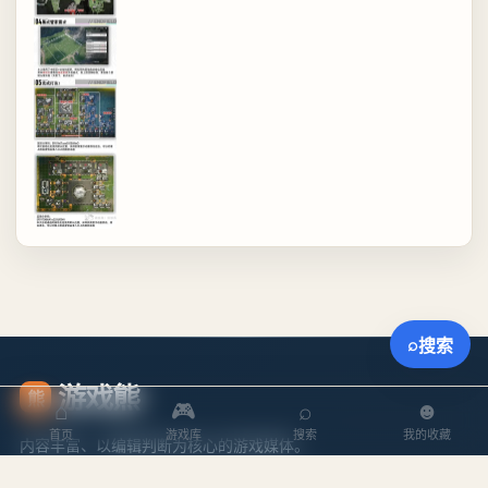
⌕
搜索
游戏熊
熊
⌂
🎮
⌕
☻
首页
游戏库
搜索
我的收藏
内容丰富、以编辑判断为核心的游戏媒体。