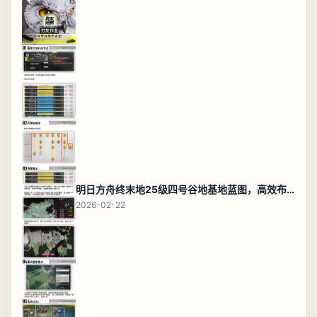
明日方舟终末地25级四号谷地基地蓝图，高效布局规划
2026-02-22