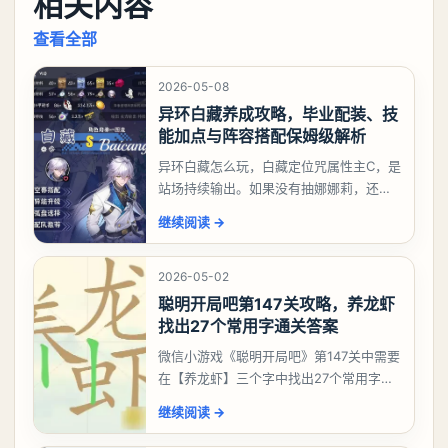
相关内容
查看全部
2026-05-08
异环白藏养成攻略，毕业配装、技
能加点与阵容搭配保姆级解析
异环白藏怎么玩，白藏定位咒属性主C，是
站场持续输出。如果没有抽娜娜莉，还没
有肝出来小吱，有白藏的话可以先用着。
继续阅读
→
有娜娜莉缺另外一个二队C想打深渊也可以
考虑养个白藏
2026-05-02
聪明开局吧第147关攻略，养龙虾
找出27个常用字通关答案
微信小游戏《聪明开局吧》第147关中需要
在【养龙虾】三个字中找出27个常用字，
答案是一、二、三、介、尢、龙、兰、
继续阅读
→
大、夫、夰、巾、中、虫、下、虾、卜、
囗、吓、卟、