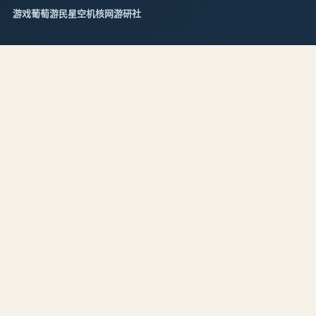
游戏葡萄
游民星空
机核网
游研社