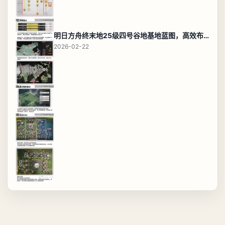
明日方舟终末地25级四号谷地基地蓝图，高效布局规划
2026-02-22