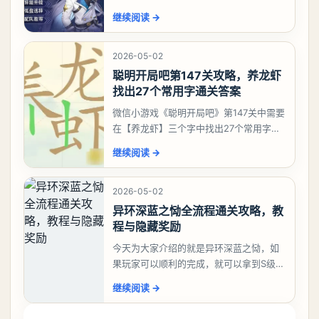
有肝出来小吱，有白藏的话可以先用着。
继续阅读
→
有娜娜莉缺另外一个二队C想打深渊也可以
考虑养个白藏
2026-05-02
聪明开局吧第147关攻略，养龙虾
找出27个常用字通关答案
微信小游戏《聪明开局吧》第147关中需要
在【养龙虾】三个字中找出27个常用字，
答案是一、二、三、介、尢、龙、兰、
继续阅读
→
大、夫、夰、巾、中、虫、下、虾、卜、
囗、吓、卟、
2026-05-02
异环深蓝之恸全流程通关攻略，教
程与隐藏奖励
今天为大家介绍的就是异环深蓝之恸，如
果玩家可以顺利的完成，就可以拿到S级弧
盘，性价比非常高。不过在初期难度还是
继续阅读
→
比较高的，对于那些新手玩家并不建议直
接去挑战。今天