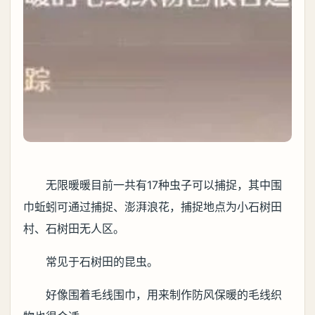
无限暖暖目前一共有17种虫子可以捕捉，其中围
巾蚯蚓可通过捕捉、澎湃浪花，捕捉地点为小石树田
村、石树田无人区。
常见于石树田的昆虫。
好像围着毛线围巾，用来制作防风保暖的毛线织