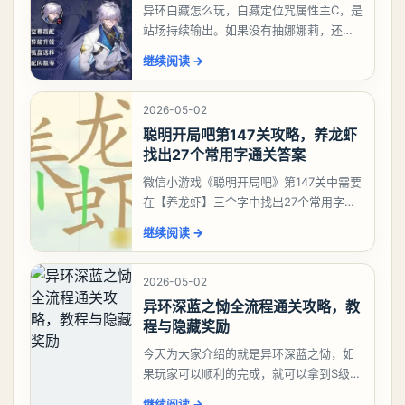
异环白藏怎么玩，白藏定位咒属性主C，是
站场持续输出。如果没有抽娜娜莉，还没
有肝出来小吱，有白藏的话可以先用着。
继续阅读
→
有娜娜莉缺另外一个二队C想打深渊也可以
考虑养个白藏
2026-05-02
聪明开局吧第147关攻略，养龙虾
找出27个常用字通关答案
微信小游戏《聪明开局吧》第147关中需要
在【养龙虾】三个字中找出27个常用字，
答案是一、二、三、介、尢、龙、兰、
继续阅读
→
大、夫、夰、巾、中、虫、下、虾、卜、
囗、吓、卟、
2026-05-02
异环深蓝之恸全流程通关攻略，教
程与隐藏奖励
今天为大家介绍的就是异环深蓝之恸，如
果玩家可以顺利的完成，就可以拿到S级弧
盘，性价比非常高。不过在初期难度还是
继续阅读
→