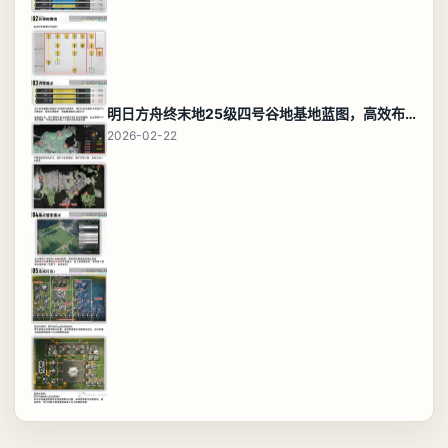
明日方舟终末地25级四号谷地基地蓝图，高效布局规划
2026-02-22