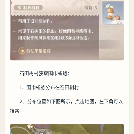
石田树村获取围巾蚯蚓：
1、围巾蚯蚓分布在石田树村
2、分布位置如下图所示，点击地图，左下角可以
搜索