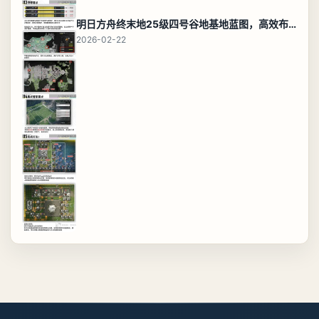
明日方舟终末地25级四号谷地基地蓝图，高效布局规划
2026-02-22