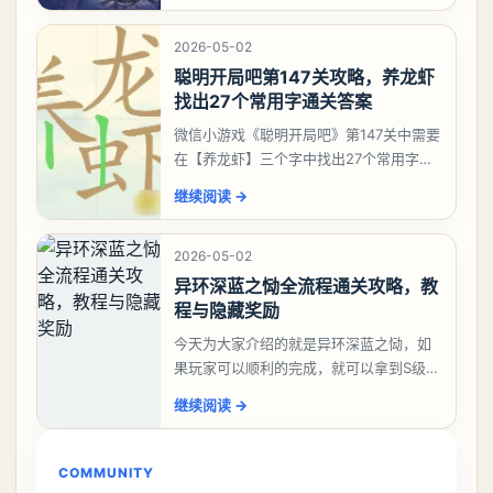
考虑养个白藏
2026-05-02
聪明开局吧第147关攻略，养龙虾
找出27个常用字通关答案
微信小游戏《聪明开局吧》第147关中需要
在【养龙虾】三个字中找出27个常用字，
答案是一、二、三、介、尢、龙、兰、
继续阅读
→
大、夫、夰、巾、中、虫、下、虾、卜、
囗、吓、卟、
2026-05-02
异环深蓝之恸全流程通关攻略，教
程与隐藏奖励
今天为大家介绍的就是异环深蓝之恸，如
果玩家可以顺利的完成，就可以拿到S级弧
盘，性价比非常高。不过在初期难度还是
继续阅读
→
比较高的，对于那些新手玩家并不建议直
接去挑战。今天
COMMUNITY