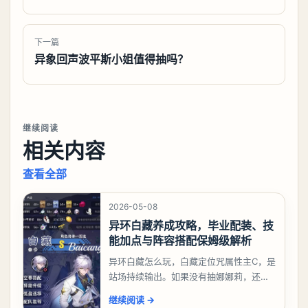
下一篇
异象回声波平斯小姐值得抽吗？
继续阅读
相关内容
查看全部
2026-05-08
异环白藏养成攻略，毕业配装、技
能加点与阵容搭配保姆级解析
异环白藏怎么玩，白藏定位咒属性主C，是
站场持续输出。如果没有抽娜娜莉，还没
有肝出来小吱，有白藏的话可以先用着。
继续阅读
→
有娜娜莉缺另外一个二队C想打深渊也可以