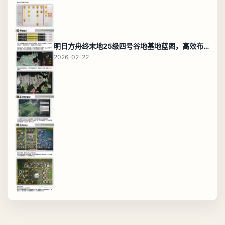
明日方舟终末地25级四号谷地基地蓝图，高效布局规划
2026-02-22