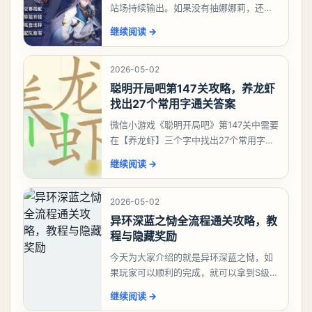
站场持续输出。如果没有抽娜娜莉，还没
有肝出来小吱，有白藏的话可以先用着。
继续阅读
→
有娜娜莉缺另外一个二队C想打深渊也可以
考虑养个白藏
2026-05-02
聪明开局吧第147关攻略，养龙虾
找出27个常用字通关答案
微信小游戏《聪明开局吧》第147关中需要
在【养龙虾】三个字中找出27个常用字，
答案是一、二、三、介、尢、龙、兰、
继续阅读
→
大、夫、夰、巾、中、虫、下、虾、卜、
囗、吓、卟、
2026-05-02
异环深蓝之恸全流程通关攻略，教
程与隐藏奖励
今天为大家介绍的就是异环深蓝之恸，如
果玩家可以顺利的完成，就可以拿到S级弧
盘，性价比非常高。不过在初期难度还是
继续阅读
→
比较高的，对于那些新手玩家并不建议直