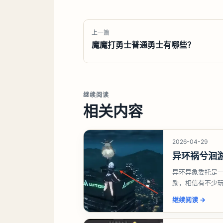
上一篇
魔魔打勇士普通勇士有哪些？
继续阅读
相关内容
2026-04-29
异环祸兮洄
异环异象委托是
励，相信有不少
异象委托祸兮洄
继续阅读
→