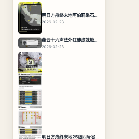
明日方舟终末地阿伯莉采石场宝箱全收集攻略，全点位分布图与路线
2026-02-23
燕云十六声法外狂徒成就触发条件与通关攻略
2026-02-23
明日方舟终末地25级四号谷地基地蓝图，高效布局规划