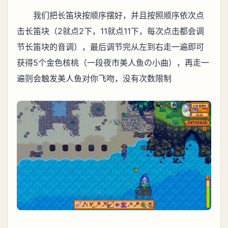
我们把长笛块按顺序摆好，并且按照顺序依次点
击长笛块（2就点2下，11就点11下，每次点击都会调
节长笛块的音调），最后调节完从左到右走一遍即可
获得5个金色核桃（一段夜市美人鱼の小曲），再走一
遍则会触发美人鱼对你飞吻，没有次数限制