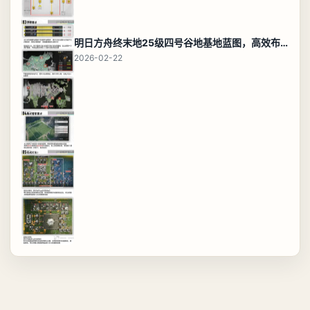
明日方舟终末地25级四号谷地基地蓝图，高效布局规划
2026-02-22