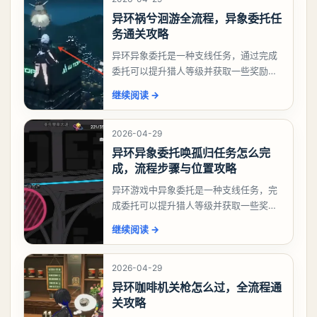
异环祸兮洄游全流程，异象委托任
务通关攻略
异环异象委托是一种支线任务，通过完成
委托可以提升猎人等级并获取一些奖励，
相信有不少玩家十分好奇祸兮洄游任务怎
继续阅读
→
么做，下面就来告诉大家。异环异象委托
祸兮洄游任务攻略
2026-04-29
异环异象委托唤孤归任务怎么完
成，流程步骤与位置攻略
异环游戏中异象委托是一种支线任务，完
成委托可以提升猎人等级并获取一些奖
励，不少玩家都很好奇唤孤归任务应该怎
继续阅读
→
么做，今天游戏熊就来告诉大家。异环异
象委托唤孤归任务攻
2026-04-29
异环咖啡机关枪怎么过，全流程通
关攻略