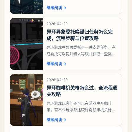
相信有不少玩家十分好奇祸兮洄游任务怎
继续阅读
→
么做，下面就来告诉大家。异环异象委托
祸兮洄游任务攻略
2026-04-29
异环异象委托唤孤归任务怎么完
成，流程步骤与位置攻略
异环游戏中异象委托是一种支线任务，完
成委托可以提升猎人等级并获取一些奖
励，不少玩家都很好奇唤孤归任务应该怎
继续阅读
→
么做，今天游戏熊就来告诉大家。异环异
象委托唤孤归任务攻
2026-04-29
异环咖啡机关枪怎么过，全流程通
关攻略
异环游戏玩家们还可以在游戏中开咖啡
馆，有不少玩家都比较好奇咖啡机关枪应
该怎么过，今天游戏熊就给大家带来咖啡
继续阅读
→
机关枪攻略。异环咖啡机关枪怎么过一、
解锁条件都市大亨等