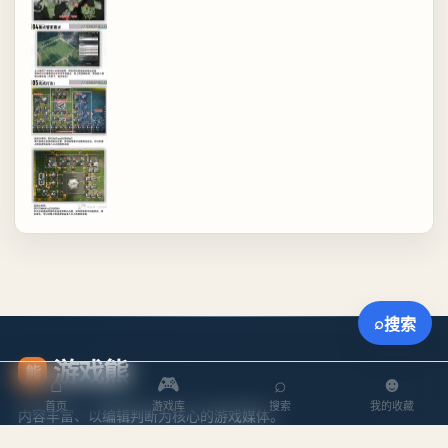
⌕
搜索
游戏熊
熊
⌂
🎮
⌕
☻
首页
游戏库
搜索
我的收藏
内容丰富、以编辑判断为核心的游戏媒体。