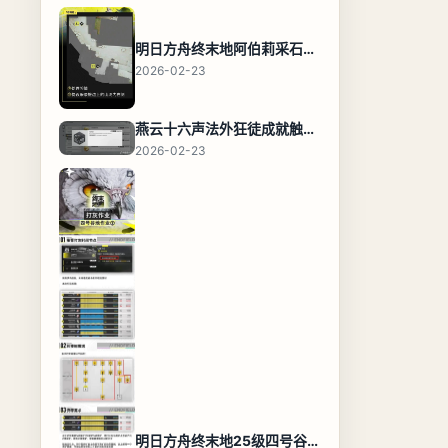
明日方舟终末地阿伯莉采石场宝箱全收集攻略，全点位分布图与路线
2026-02-23
燕云十六声法外狂徒成就触发条件与通关攻略
2026-02-23
明日方舟终末地25级四号谷地基地蓝图，高效布局规划