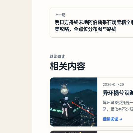
上一篇
明日方舟终末地阿伯莉采石场宝箱全
集攻略，全点位分布图与路线
继续阅读
相关内容
2026-04-29
异环祸兮洄
异环异象委托是
励，相信有不少
异象委托祸兮洄
继续阅读
→