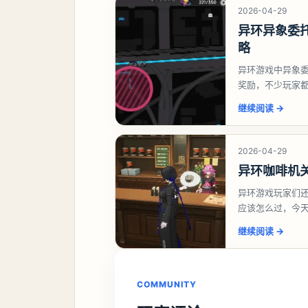
2026-04-29
异环异象委
略
异环游戏中异象
奖励，不少玩家
异环异象委托唤
继续阅读
→
2026-04-29
异环咖啡机
异环游戏玩家们
应该怎么过，今
过一、解锁条件
继续阅读
→
COMMUNITY