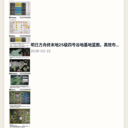
明日方舟终末地25级四号谷地基地蓝图，高效布局规划
2026-02-22