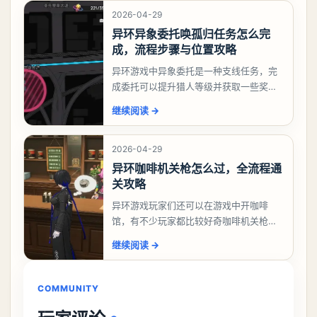
2026-04-29
异环异象委托唤孤归任务怎么完
成，流程步骤与位置攻略
异环游戏中异象委托是一种支线任务，完
成委托可以提升猎人等级并获取一些奖
励，不少玩家都很好奇唤孤归任务应该怎
继续阅读
→
么做，今天游戏熊就来告诉大家。异环异
象委托唤孤归任务攻
2026-04-29
异环咖啡机关枪怎么过，全流程通
关攻略
异环游戏玩家们还可以在游戏中开咖啡
馆，有不少玩家都比较好奇咖啡机关枪应
该怎么过，今天游戏熊就给大家带来咖啡
继续阅读
→
机关枪攻略。异环咖啡机关枪怎么过一、
解锁条件都市大亨等
COMMUNITY