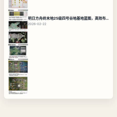
明日方舟终末地25级四号谷地基地蓝图，高效布局规划
2026-02-22