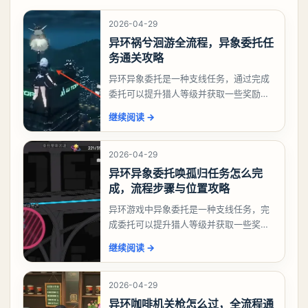
2026-04-29
异环祸兮洄游全流程，异象委托任
务通关攻略
异环异象委托是一种支线任务，通过完成
委托可以提升猎人等级并获取一些奖励，
相信有不少玩家十分好奇祸兮洄游任务怎
继续阅读
→
么做，下面就来告诉大家。异环异象委托
祸兮洄游任务攻略
2026-04-29
异环异象委托唤孤归任务怎么完
成，流程步骤与位置攻略
异环游戏中异象委托是一种支线任务，完
成委托可以提升猎人等级并获取一些奖
励，不少玩家都很好奇唤孤归任务应该怎
继续阅读
→
么做，今天游戏熊就来告诉大家。异环异
象委托唤孤归任务攻
2026-04-29
异环咖啡机关枪怎么过，全流程通