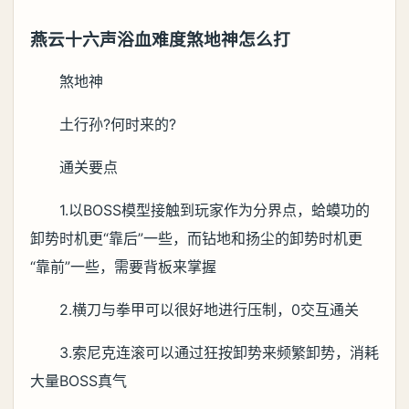
燕云十六声浴血难度煞地神怎么打
煞地神
土行孙?何时来的?
通关要点
1.以BOSS模型接触到玩家作为分界点，蛤蟆功的
卸势时机更“靠后”一些，而钻地和扬尘的卸势时机更
“靠前”一些，需要背板来掌握
2.横刀与拳甲可以很好地进行压制，0交互通关
3.索尼克连滚可以通过狂按卸势来频繁卸势，消耗
大量BOSS真气