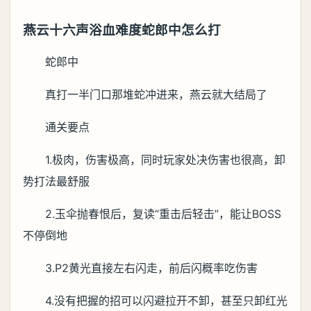
燕云十六声浴血难度蛇郎中怎么打
蛇郎中
真打一半门口那堆蛇冲进来，燕云就大结局了
通关要点
1.极肉，伤害极高，同时玩家处决伤害也很高，卸
势打法最舒服
2.玉伞抛春恨后，复读“重击后轻击”，能让BOSS
不停倒地
3.P2黄光直接左右闪走，前后闪概率吃伤害
4.没有把握的招可以闪避拉开不卸，甚至只卸红光