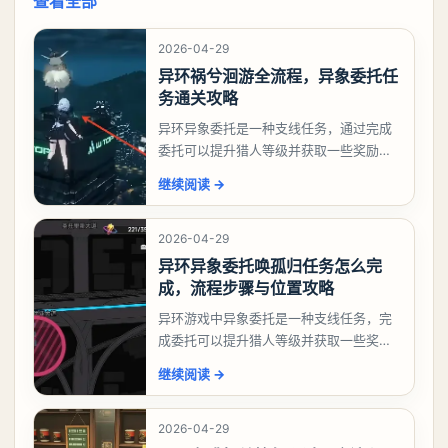
查看全部
2026-04-29
异环祸兮洄游全流程，异象委托任
务通关攻略
异环异象委托是一种支线任务，通过完成
委托可以提升猎人等级并获取一些奖励，
相信有不少玩家十分好奇祸兮洄游任务怎
继续阅读
→
么做，下面就来告诉大家。异环异象委托
祸兮洄游任务攻略
2026-04-29
异环异象委托唤孤归任务怎么完
成，流程步骤与位置攻略
异环游戏中异象委托是一种支线任务，完
成委托可以提升猎人等级并获取一些奖
励，不少玩家都很好奇唤孤归任务应该怎
继续阅读
→
么做，今天游戏熊就来告诉大家。异环异
象委托唤孤归任务攻
2026-04-29