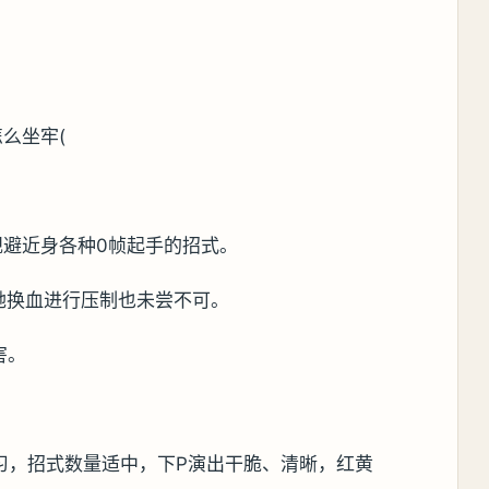
么坐牢(
规避近身各种0帧起手的招式。
她换血进行压制也未尝不可。
害。
习，招式数量适中，下P演出干脆、清晰，红黄