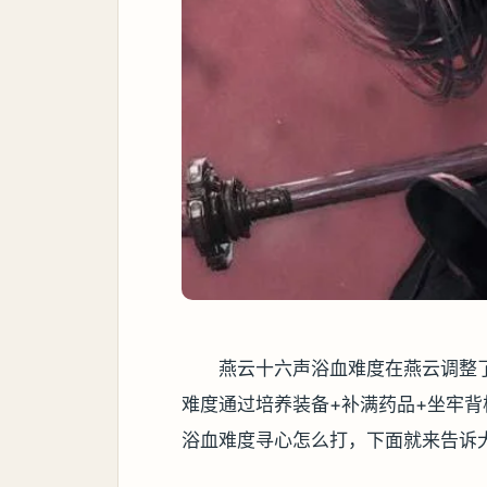
燕云十六声浴血难度在燕云调整
难度通过培养装备+补满药品+坐牢
浴血难度寻心怎么打，下面就来告诉