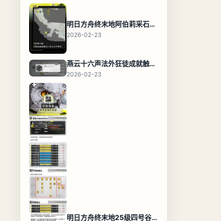
明日方舟终末地阿伯莉采石场宝箱全收集攻略，全点位分布图与路线
2026-02-23
燕云十六声法外狂徒成就触发条件与通关攻略
2026-02-23
明日方舟终末地25级四号谷地基地蓝图，高效布局规划