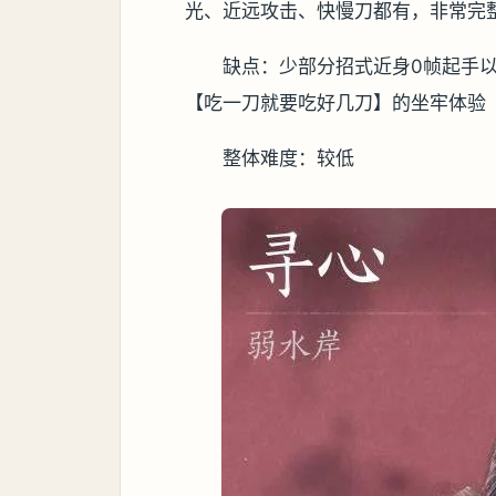
光、近远攻击、快慢刀都有，非常完
缺点：少部分招式近身0帧起手
【吃一刀就要吃好几刀】的坐牢体验
整体难度：较低