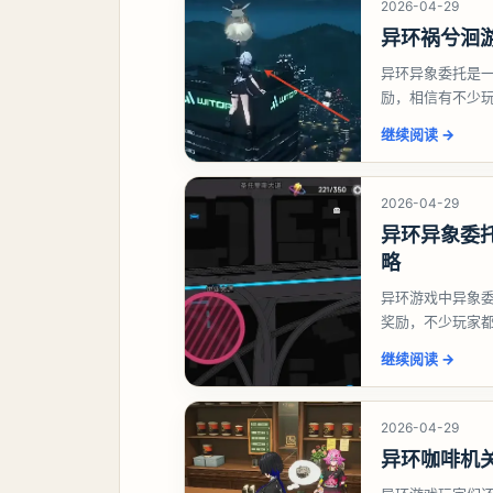
2026-04-29
异环祸兮洄
异环异象委托是
励，相信有不少
异象委托祸兮洄
继续阅读
→
2026-04-29
异环异象委
略
异环游戏中异象
奖励，不少玩家
异环异象委托唤
继续阅读
→
2026-04-29
异环咖啡机